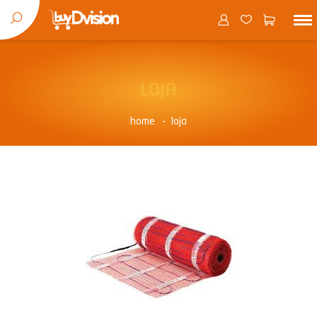
LOJA
home
loja