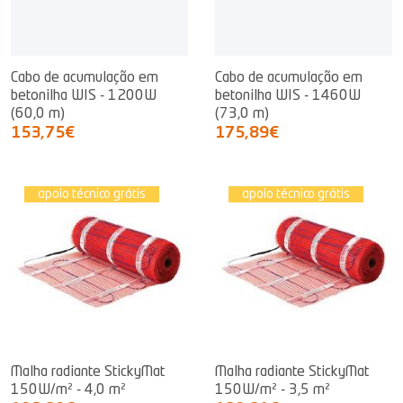
Cabo de acumulação em
Cabo de acumulação em
betonilha WIS - 1200W
betonilha WIS - 1460W
(60,0 m)
(73,0 m)
153,75€
175,89€
apoio técnico grátis
apoio técnico grátis
Malha radiante StickyMat
Malha radiante StickyMat
150W/m² - 4,0 m²
150W/m² - 3,5 m²