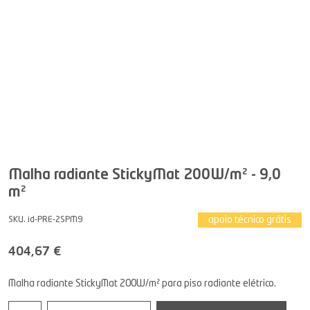
Malha radiante StickyMat 200W/m² - 9,0
m²
apoio técnico grátis
SKU. id-PRE-2SPM9
404,67 €
Malha radiante StickyMat 200W/m² para piso radiante elétrico.