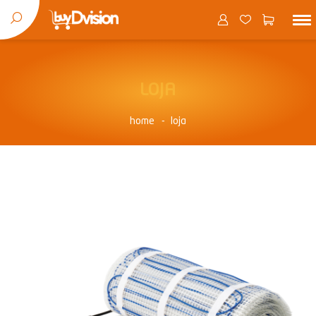
LOJA
home
loja