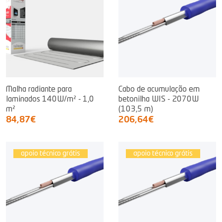
Malha radiante para
Cabo de acumulação em
laminados 140W/m² - 1,0
betonilha WIS - 2070W
m²
(103,5 m)
84,87€
206,64€
apoio técnico grátis
apoio técnico grátis