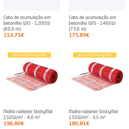
Cabo de acumulação em
Cabo de acumulação em
betonilha WIS - 1200W
betonilha WIS - 1460W
(60,0 m)
(73,0 m)
153,75€
175,89€
apoio técnico grátis
apoio técnico grátis
Malha radiante StickyMat
Malha radiante StickyMat
150W/m² - 4,0 m²
150W/m² - 3,5 m²
196,80€
180,81€