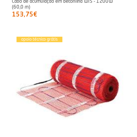
Cabo de acumulação em betonilha WIS - 1200W
(60,0 m)
153,75€
apoio técnico grátis