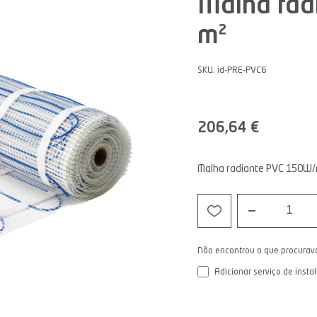
Malha rad
m²
SKU. id-PRE-PVC6
206,64 €
Malha radiante PVC 150W/m²
1
Não encontrou o que procurav
Adicionar serviço de insta