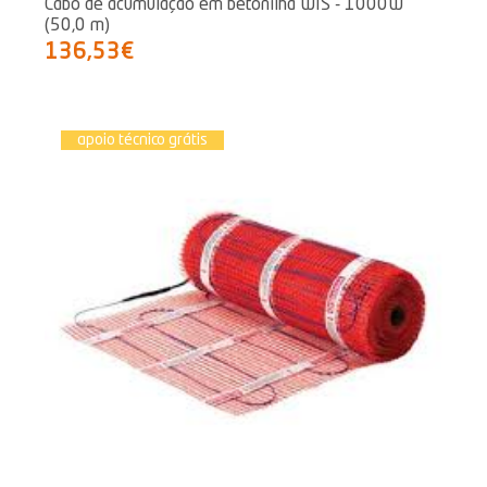
Cabo de acumulação em betonilha WIS - 1000W
(50,0 m)
136,53€
apoio técnico grátis