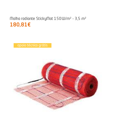
Malha radiante StickyMat 150W/m² - 3,5 m²
180,81€
apoio técnico grátis