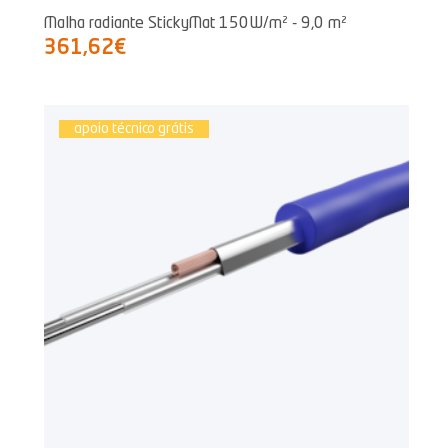
Malha radiante StickyMat 150W/m² - 9,0 m²
361,62€
apoio técnico grátis