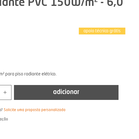
iante PVC 150W/m² - 6,0
apoio técnico grátis
 para piso radiante elétrico.
adicionar
a?
Solicite uma proposta personalizada
lação