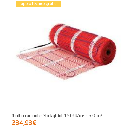
apoio técnico grátis
Malha radiante StickyMat 150W/m² - 5,0 m²
234,93€