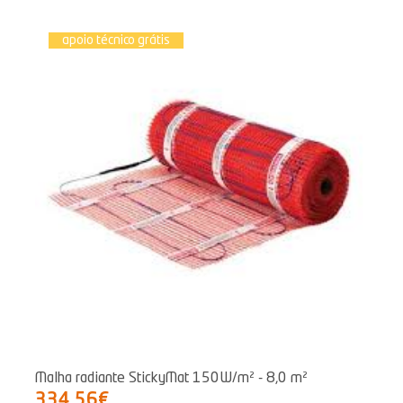
apoio técnico grátis
Malha radiante StickyMat 150W/m² - 8,0 m²
334,56€