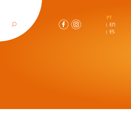
PT
EN
ES