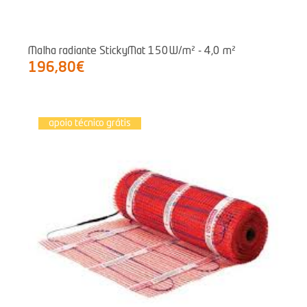
Malha radiante StickyMat 150W/m² - 4,0 m²
196,80€
apoio técnico grátis