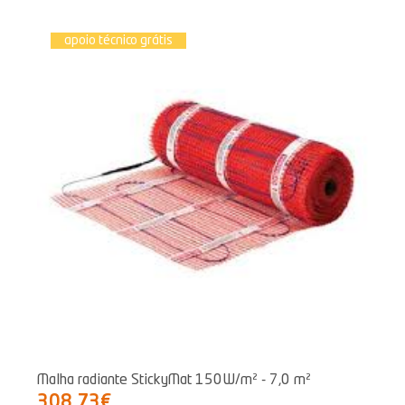
apoio técnico grátis
Malha radiante StickyMat 150W/m² - 7,0 m²
308,73€