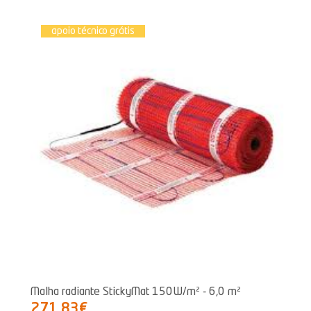
apoio técnico grátis
Malha radiante StickyMat 150W/m² - 6,0 m²
271,83€