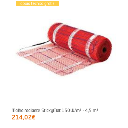
apoio técnico grátis
Malha radiante StickyMat 150W/m² - 4,5 m²
214,02€