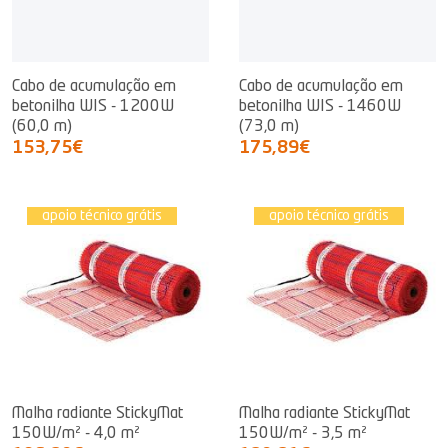
Cabo de acumulação em
Cabo de acumulação em
betonilha WIS - 1200W
betonilha WIS - 1460W
(60,0 m)
(73,0 m)
153,75€
175,89€
apoio técnico grátis
apoio técnico grátis
Malha radiante StickyMat
Malha radiante StickyMat
150W/m² - 4,0 m²
150W/m² - 3,5 m²