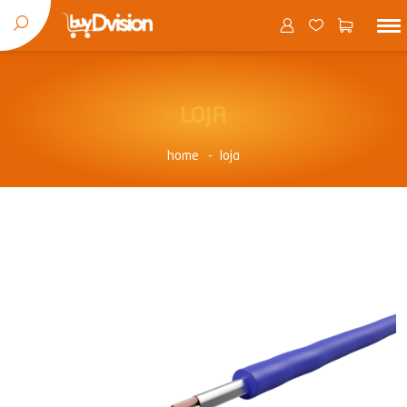
LOJA
home
loja