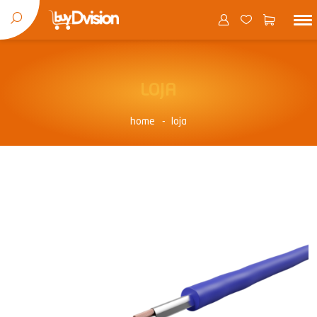
LOJA
home
loja