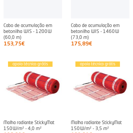
Cabo de acumulação em
Cabo de acumulação em
betonilha WIS - 1200W
betonilha WIS - 1460W
(60,0 m)
(73,0 m)
153,75€
175,89€
apoio técnico grátis
apoio técnico grátis
Malha radiante StickyMat
Malha radiante StickyMat
150W/m² - 4,0 m²
150W/m² - 3,5 m²