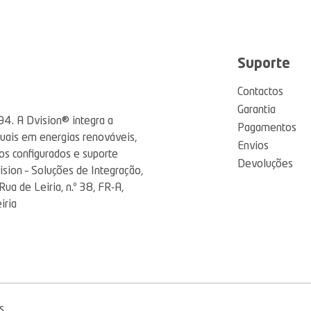
Suporte
Contactos
Garantia
94. A Dvision® integra a
Pagamentos
tuais em energias renováveis,
Envios
os configurados e suporte
Devoluções
ision – Soluções de Integração,
a de Leiria, n.º 38, FR-A,
iria
s