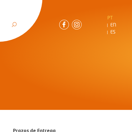
PT
EN
ES
Prazos de Entrega