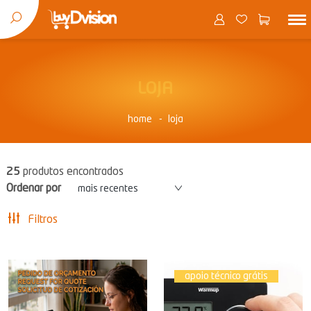
LOJA
home
loja
25
produtos encontrados
Ordenar por
mais recentes
Filtros
apoio técnico grátis