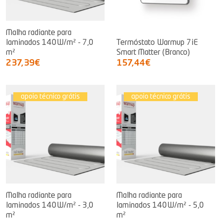
Malha radiante para
laminados 140W/m² - 7,0
Termóstato Warmup 7iE
m²
Smart Matter (Branco)
237,39€
157,44€
apoio técnico grátis
apoio técnico grátis
Malha radiante para
Malha radiante para
laminados 140W/m² - 3,0
laminados 140W/m² - 5,0
m²
m²