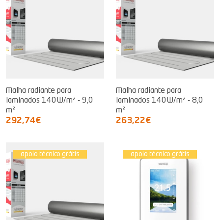
Malha radiante para
Malha radiante para
laminados 140W/m² - 9,0
laminados 140W/m² - 8,0
m²
m²
292,74€
263,22€
apoio técnico grátis
apoio técnico grátis