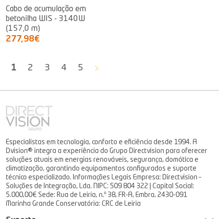
Cabo de acumulação em
betonilha WIS - 3140W
(157,0 m)
277,98€
>
1
2
3
4
5
Especialistas em tecnologia, conforto e eficiência desde 1994. A
Dvision® integra a experiência do Grupo Directvision para oferecer
soluções atuais em energias renováveis, segurança, domótica e
climatização, garantindo equipamentos configurados e suporte
técnico especializado. Informações Legais Empresa: Directvision –
Soluções de Integração, Lda. NIPC: 509 804 322 | Capital Social:
5.000,00€ Sede: Rua de Leiria, n.º 38, FR-A, Embra, 2430-091
Marinha Grande Conservatória: CRC de Leiria