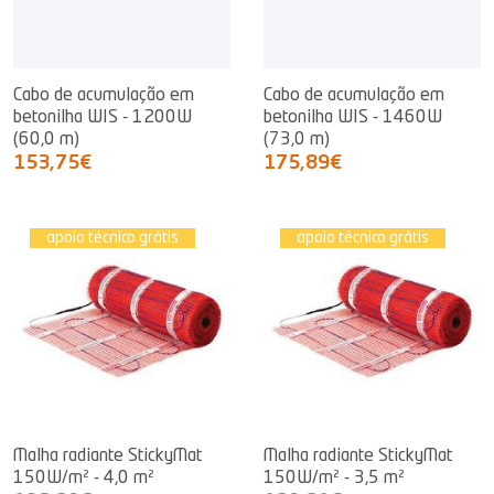
Cabo de acumulação em
Cabo de acumulação em
betonilha WIS - 1200W
betonilha WIS - 1460W
(60,0 m)
(73,0 m)
153,75€
175,89€
apoio técnico grátis
apoio técnico grátis
Malha radiante StickyMat
Malha radiante StickyMat
150W/m² - 4,0 m²
150W/m² - 3,5 m²