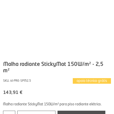
Malha radiante StickyMat 150W/m² - 2,5
m²
apoio técnico grátis
SKU. id-PRE-SPM2.5
143,91 €
Malha radiante StickyMat 150W/m² para piso radiante elétrico.