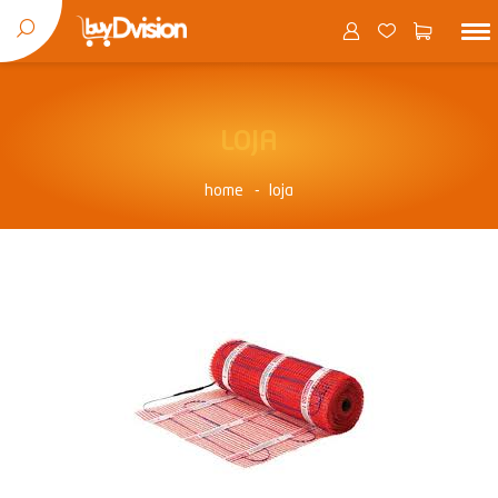
LOJA
home
loja