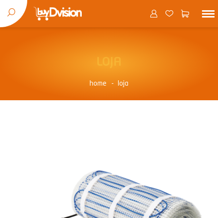
LOJA
home
loja