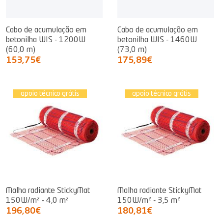
Cabo de acumulação em
Cabo de acumulação em
betonilha WIS - 1200W
betonilha WIS - 1460W
(60,0 m)
(73,0 m)
153,75€
175,89€
apoio técnico grátis
apoio técnico grátis
Malha radiante StickyMat
Malha radiante StickyMat
150W/m² - 4,0 m²
150W/m² - 3,5 m²
196,80€
180,81€