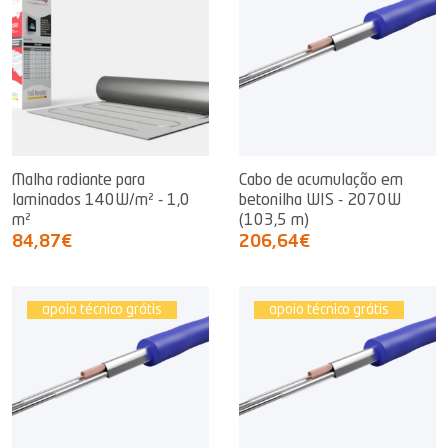
Malha radiante para
Cabo de acumulação em
laminados 140W/m² - 1,0
betonilha WIS - 2070W
m²
(103,5 m)
84,87€
206,64€
apoio técnico grátis
apoio técnico grátis