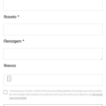
Assunto
*
Mensagem
*
Anexos
Consinto que a Dvision, trate e utilize os meus dados pessoais fornecidos, para comunicação
de informações relacionadas com produtos e serviços, de acordo com o descrito nos
termos de
uso e privacidade