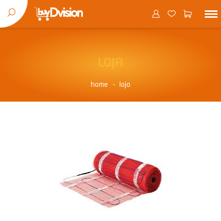
LOJA
home
loja