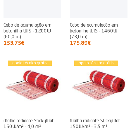
Cabo de acumulação em
Cabo de acumulação em
betonilha WIS - 1200W
betonilha WIS - 1460W
(60,0 m)
(73,0 m)
153,75€
175,89€
apoio técnico grátis
apoio técnico grátis
Malha radiante StickyMat
Malha radiante StickyMat
150W/m² - 4,0 m²
150W/m² - 3,5 m²