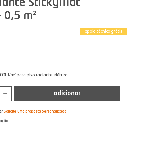
iante StickyMat
 0,5 m²
apoio técnico grátis
00W/m² para piso radiante elétrico.
adicionar
a?
Solicite uma proposta personalizada
lação