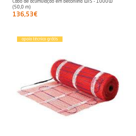
Cabo de acumulação em betonilha WIS - 1000W
(50,0 m)
136,53€
apoio técnico grátis