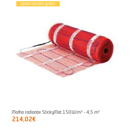
apoio técnico grátis
Malha radiante StickyMat 150W/m² - 4,5 m²
214,02€