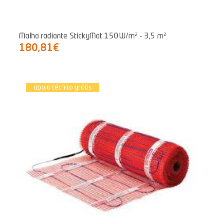
Malha radiante StickyMat 150W/m² - 3,5 m²
180,81€
apoio técnico grátis