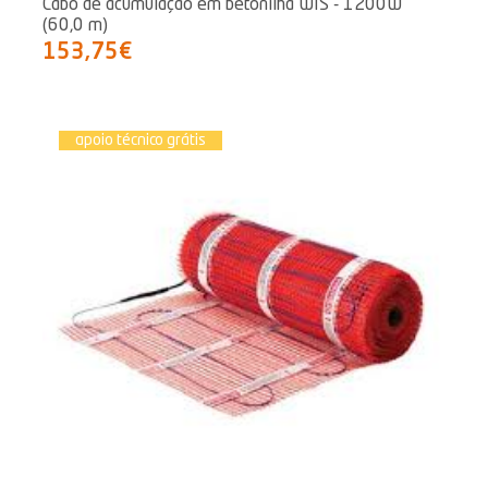
Cabo de acumulação em betonilha WIS - 1200W
(60,0 m)
153,75€
apoio técnico grátis