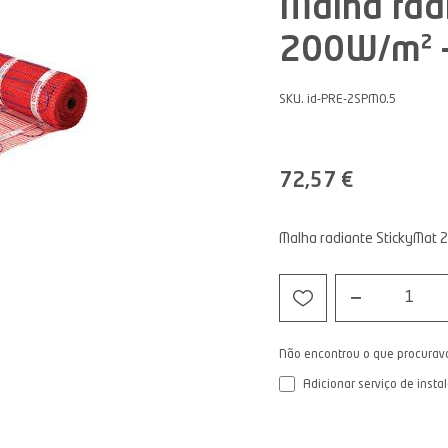
Malha rad
200W/m² -
SKU. id-PRE-2SPM0.5
72,57 €
Malha radiante StickyMat 2
1
Não encontrou o que procurav
Adicionar serviço de insta