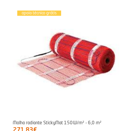
apoio técnico grátis
Malha radiante StickyMat 150W/m² - 6,0 m²
271,83€