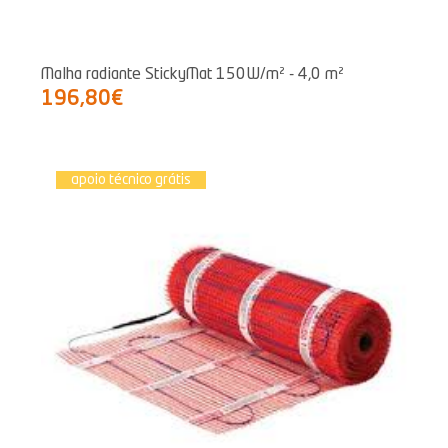
Malha radiante StickyMat 150W/m² - 4,0 m²
196,80€
apoio técnico grátis