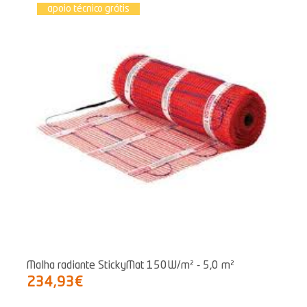
apoio técnico grátis
Malha radiante StickyMat 150W/m² - 5,0 m²
234,93€