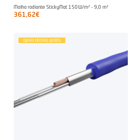
Malha radiante StickyMat 150W/m² - 9,0 m²
361,62€
apoio técnico grátis