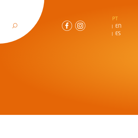
PT
EN
ES