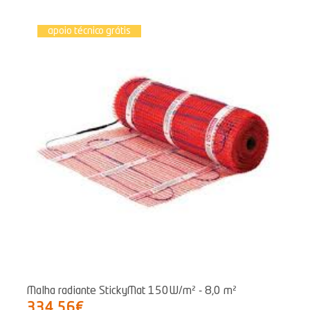
apoio técnico grátis
Malha radiante StickyMat 150W/m² - 8,0 m²
334,56€