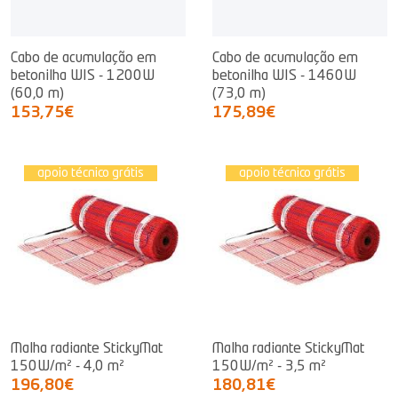
Cabo de acumulação em
Cabo de acumulação em
betonilha WIS - 1200W
betonilha WIS - 1460W
(60,0 m)
(73,0 m)
153,75€
175,89€
apoio técnico grátis
apoio técnico grátis
Malha radiante StickyMat
Malha radiante StickyMat
150W/m² - 4,0 m²
150W/m² - 3,5 m²
196,80€
180,81€