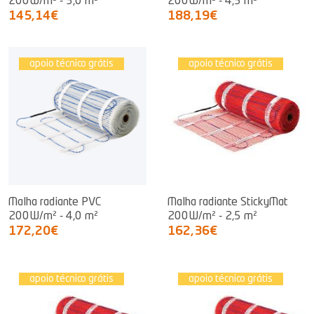
200W/m² - 3,0 m²
200W/m² - 4,5 m²
145,14€
188,19€
apoio técnico grátis
apoio técnico grátis
Malha radiante PVC
Malha radiante StickyMat
200W/m² - 4,0 m²
200W/m² - 2,5 m²
172,20€
162,36€
apoio técnico grátis
apoio técnico grátis