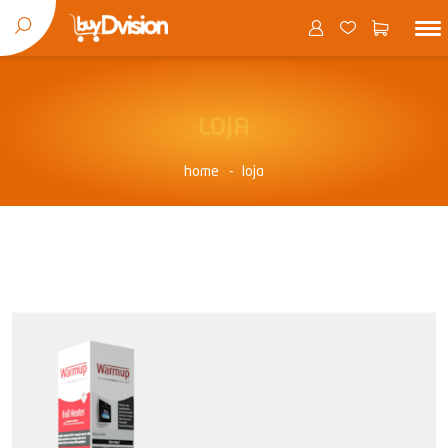
LOJA
home
loja