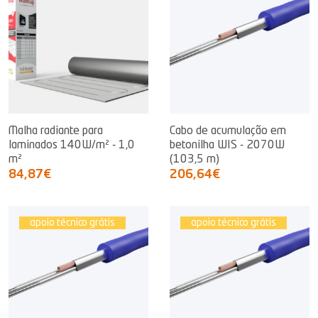
Malha radiante para
Cabo de acumulação em
laminados 140W/m² - 1,0
betonilha WIS - 2070W
m²
(103,5 m)
84,87€
206,64€
apoio técnico grátis
apoio técnico grátis