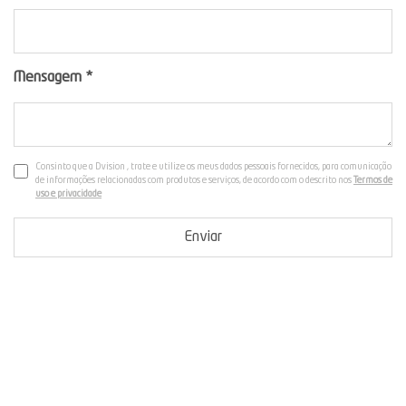
Mensagem
*
Consinto que a Dvision , trate e utilize os meus dados pessoais fornecidos, para comunicação
de informações relacionadas com produtos e serviços, de acordo com o descrito nos
Termos de
uso e privacidade
Enviar