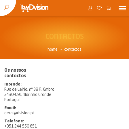
CONTACTOS
home
contactos
Os nossos
contactos
Morada
:
Rua de Leiria, nº 38 A, Embra
2430-091 Marinha Grande
Portugal
Email:
geral@dvision.pt
Telefone:
+351 244 550 651