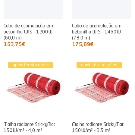
Cabo de acumulação em
Cabo de acumulação em
betonilha WIS - 1200W
betonilha WIS - 1460W
(60,0 m)
(73,0 m)
153,75€
175,89€
apoio técnico grátis
apoio técnico grátis
Malha radiante StickyMat
Malha radiante StickyMat
150W/m² - 4,0 m²
150W/m² - 3,5 m²