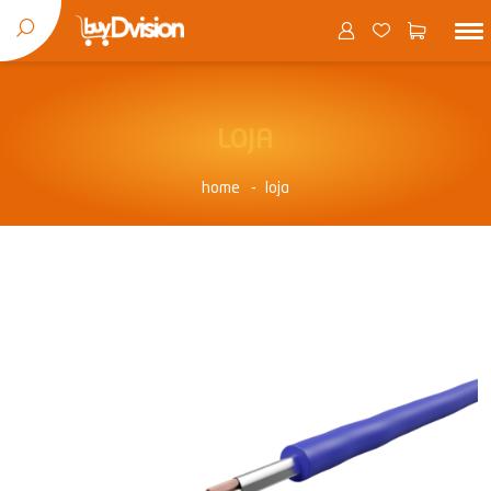
LOJA
home
loja