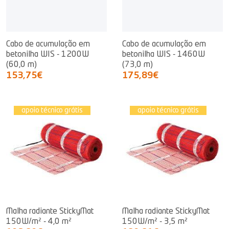
Cabo de acumulação em
Cabo de acumulação em
betonilha WIS - 1200W
betonilha WIS - 1460W
(60,0 m)
(73,0 m)
153,75€
175,89€
apoio técnico grátis
apoio técnico grátis
Malha radiante StickyMat
Malha radiante StickyMat
150W/m² - 4,0 m²
150W/m² - 3,5 m²