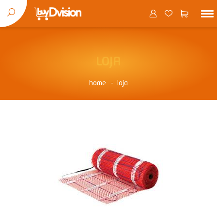
LOJA
home
loja