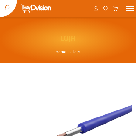
LOJA
home
loja