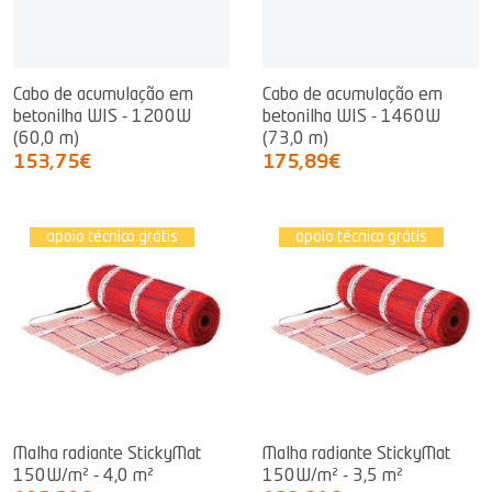
Cabo de acumulação em
Cabo de acumulação em
betonilha WIS - 1200W
betonilha WIS - 1460W
(60,0 m)
(73,0 m)
153,75€
175,89€
apoio técnico grátis
apoio técnico grátis
Malha radiante StickyMat
Malha radiante StickyMat
150W/m² - 4,0 m²
150W/m² - 3,5 m²