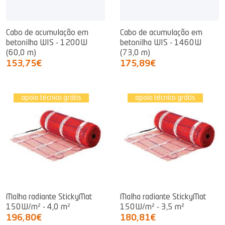
Cabo de acumulação em
Cabo de acumulação em
betonilha WIS - 1200W
betonilha WIS - 1460W
(60,0 m)
(73,0 m)
153,75€
175,89€
apoio técnico grátis
apoio técnico grátis
Malha radiante StickyMat
Malha radiante StickyMat
150W/m² - 4,0 m²
150W/m² - 3,5 m²
196,80€
180,81€