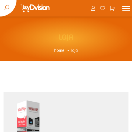
LOJA
home
loja