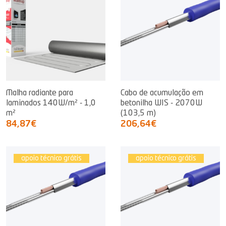
Malha radiante para
Cabo de acumulação em
laminados 140W/m² - 1,0
betonilha WIS - 2070W
m²
(103,5 m)
84,87€
206,64€
apoio técnico grátis
apoio técnico grátis