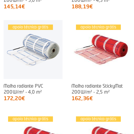
200W/m² - 3,0 m²
200W/m² - 4,5 m²
145,14€
188,19€
apoio técnico grátis
apoio técnico grátis
Malha radiante PVC
Malha radiante StickyMat
200W/m² - 4,0 m²
200W/m² - 2,5 m²
172,20€
162,36€
apoio técnico grátis
apoio técnico grátis