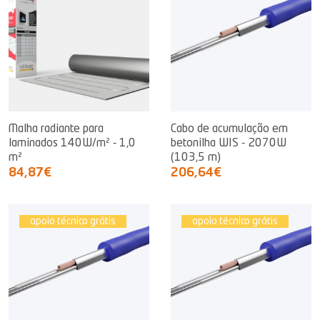
Malha radiante para
Cabo de acumulação em
laminados 140W/m² - 1,0
betonilha WIS - 2070W
m²
(103,5 m)
84,87€
206,64€
apoio técnico grátis
apoio técnico grátis