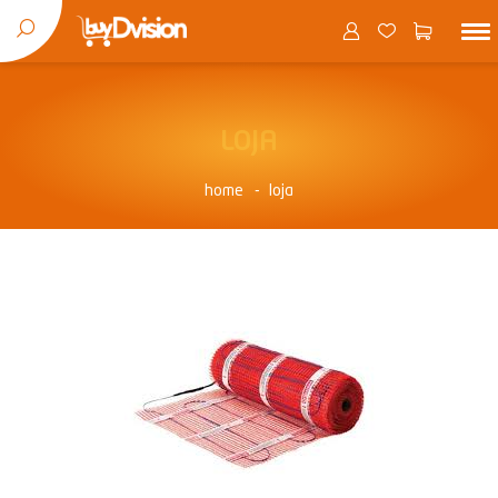
LOJA
home
loja