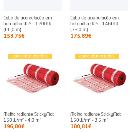
Cabo de acumulação em
Cabo de acumulação em
betonilha WIS - 1200W
betonilha WIS - 1460W
(60,0 m)
(73,0 m)
153,75€
175,89€
apoio técnico grátis
apoio técnico grátis
Malha radiante StickyMat
Malha radiante StickyMat
150W/m² - 4,0 m²
150W/m² - 3,5 m²
196,80€
180,81€