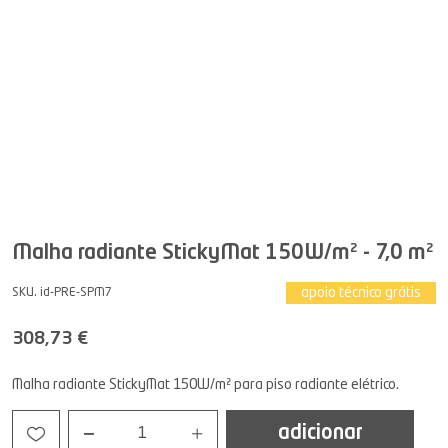
Malha radiante StickyMat 150W/m² - 7,0 m²
apoio técnico grátis
SKU. id-PRE-SPM7
308,73 €
Malha radiante StickyMat 150W/m² para piso radiante elétrico.
adicionar
1