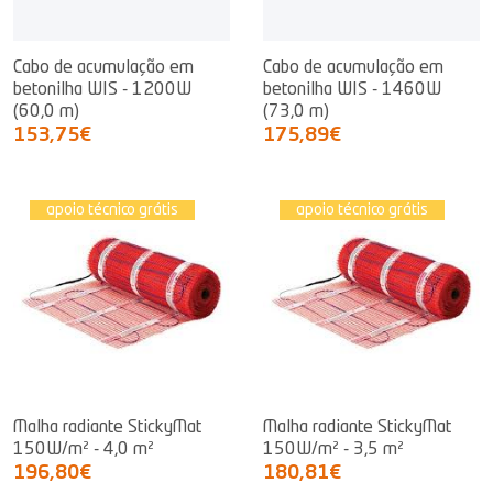
Cabo de acumulação em
Cabo de acumulação em
betonilha WIS - 1200W
betonilha WIS - 1460W
(60,0 m)
(73,0 m)
153,75€
175,89€
apoio técnico grátis
apoio técnico grátis
Malha radiante StickyMat
Malha radiante StickyMat
150W/m² - 4,0 m²
150W/m² - 3,5 m²
196,80€
180,81€