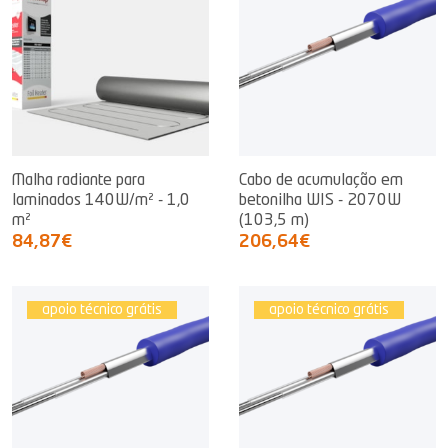
Malha radiante para
Cabo de acumulação em
laminados 140W/m² - 1,0
betonilha WIS - 2070W
m²
(103,5 m)
84,87€
206,64€
apoio técnico grátis
apoio técnico grátis