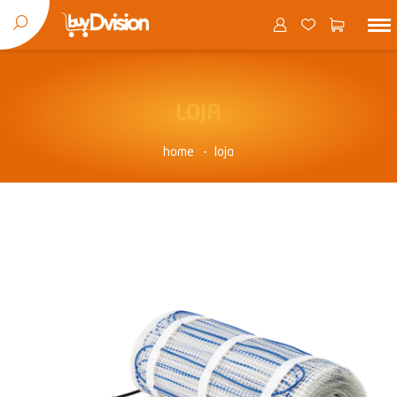
LOJA
home
loja