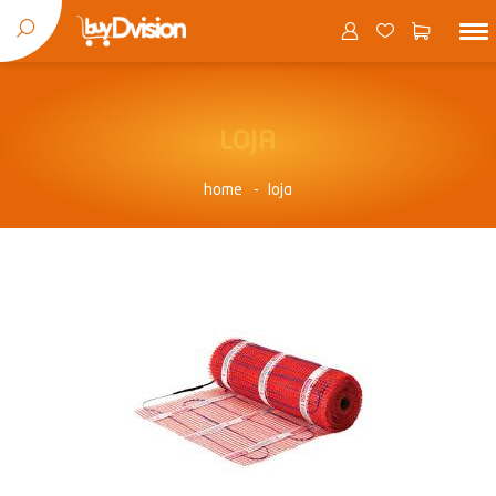
LOJA
home
loja