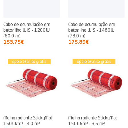
Cabo de acumulação em
Cabo de acumulação em
betonilha WIS - 1200W
betonilha WIS - 1460W
(60,0 m)
(73,0 m)
153,75€
175,89€
apoio técnico grátis
apoio técnico grátis
Malha radiante StickyMat
Malha radiante StickyMat
150W/m² - 4,0 m²
150W/m² - 3,5 m²