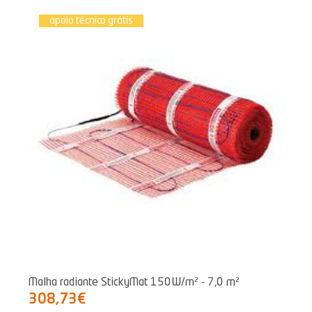
apoio técnico grátis
Malha radiante StickyMat 150W/m² - 7,0 m²
308,73€