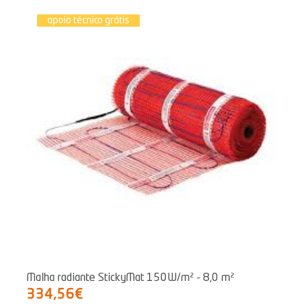
apoio técnico grátis
Malha radiante StickyMat 150W/m² - 8,0 m²
334,56€