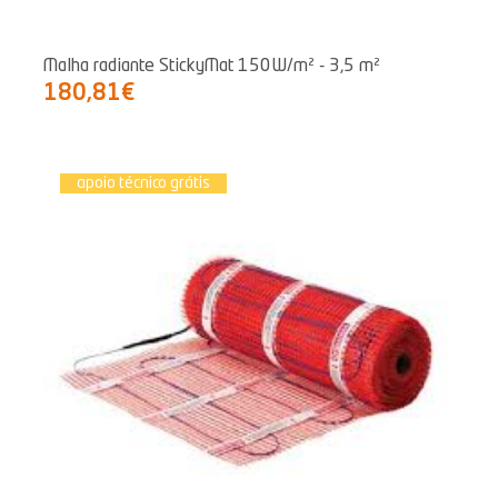
Malha radiante StickyMat 150W/m² - 3,5 m²
180,81€
apoio técnico grátis