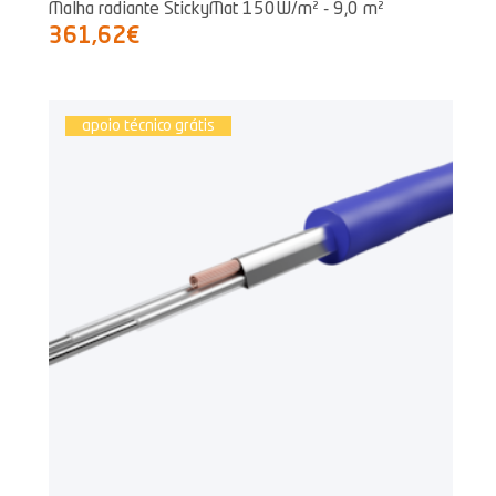
Malha radiante StickyMat 150W/m² - 9,0 m²
361,62€
apoio técnico grátis