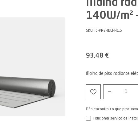
Malha rad
140W/m² -
SKU. Id-PRE-WLFH1.5
93,48 €
Malha de piso radiante elét
1
Não encontrou o que procurav
Adicionar serviço de insta