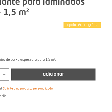
iante para laminados
 1,5 m²
apoio técnico grátis
rico de baixa espessura para 1,5 m².
adicionar
a?
Solicite uma proposta personalizada
lação