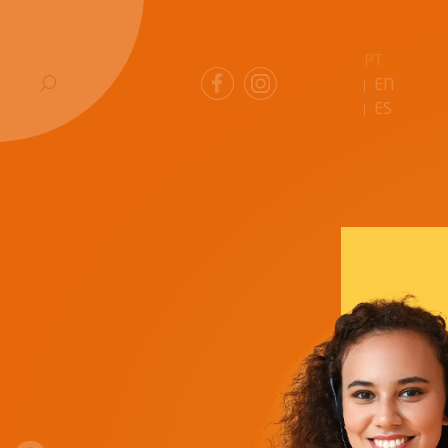
PT
EN
ES