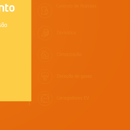
nto
Controlo de Acessos
são
Domótica
Climatização
Deteção de gases
Carregadores EV