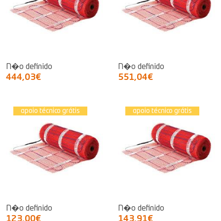
N�o definido
N�o definido
444,03€
551,04€
apoio técnico grátis
apoio técnico grátis
N�o definido
N�o definido
123,00€
143,91€