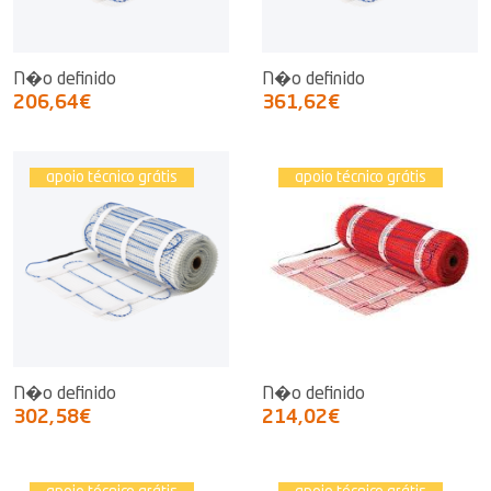
N�o definido
N�o definido
206,64€
361,62€
apoio técnico grátis
apoio técnico grátis
N�o definido
N�o definido
302,58€
214,02€