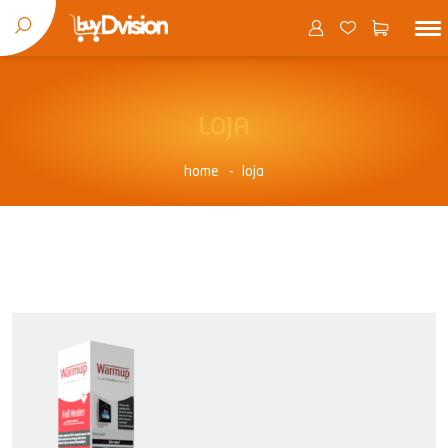
LOJA
home
loja