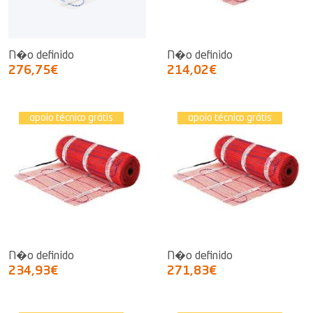
N�o definido
N�o definido
276,75€
214,02€
apoio técnico grátis
apoio técnico grátis
N�o definido
N�o definido
234,93€
271,83€