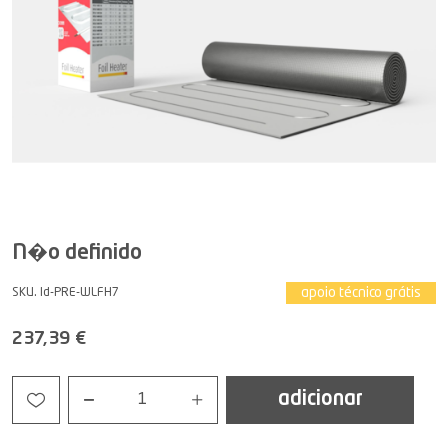
N�o definido
apoio técnico grátis
SKU. Id-PRE-WLFH7
237,39 €
adicionar
1