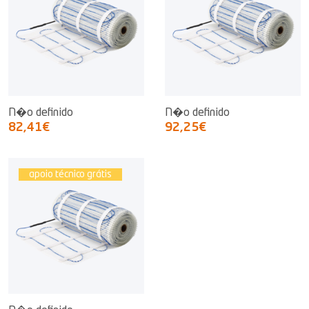
N�o definido
N�o definido
82,41€
92,25€
apoio técnico grátis