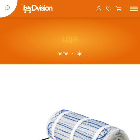
LOJA
home
loja