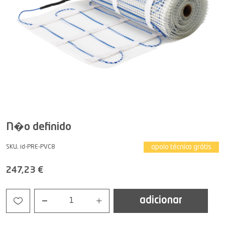
N�o definido
apoio técnico grátis
SKU. id-PRE-PVC8
247,23 €
adicionar
1