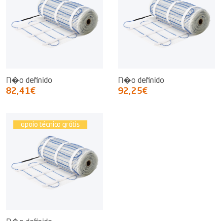
N�o definido
N�o definido
82,41€
92,25€
apoio técnico grátis