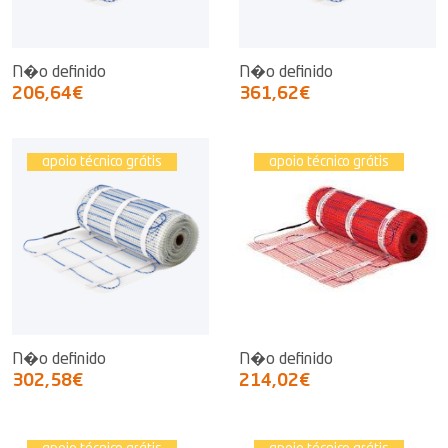
N�o definido
N�o definido
206,64€
361,62€
apoio técnico grátis
apoio técnico grátis
N�o definido
N�o definido
302,58€
214,02€