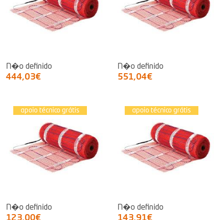
N�o definido
N�o definido
444,03€
551,04€
apoio técnico grátis
apoio técnico grátis
N�o definido
N�o definido
123,00€
143,91€