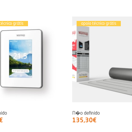
técnico grátis
apoio técnico grátis
nido
N�o definido
€
135,30€