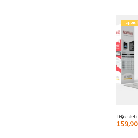
apoio 
N�o defi
159,9