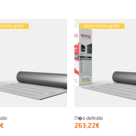
técnico grátis
apoio técnico grátis
nido
N�o definido
4€
263,22€