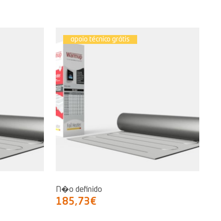
apoio técnico grátis
N�o definido
185,73€