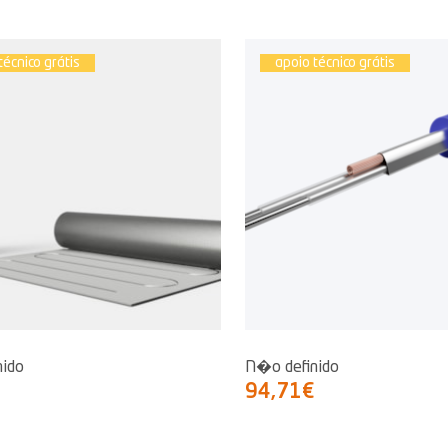
técnico grátis
apoio técnico grátis
nido
N�o definido
94,71€