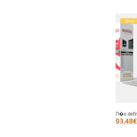
apoio 
N�o defi
93,48€