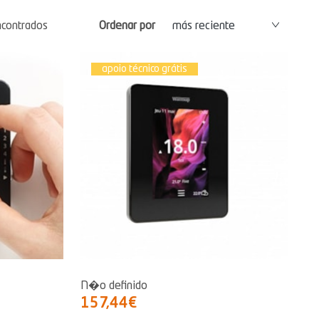
ncontrados
Ordenar por
más reciente
apoio técnico grátis
N�o definido
157,44€