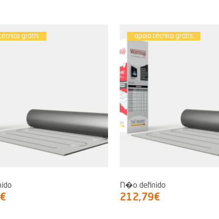
técnico grátis
apoio técnico grátis
nido
N�o definido
0€
212,79€