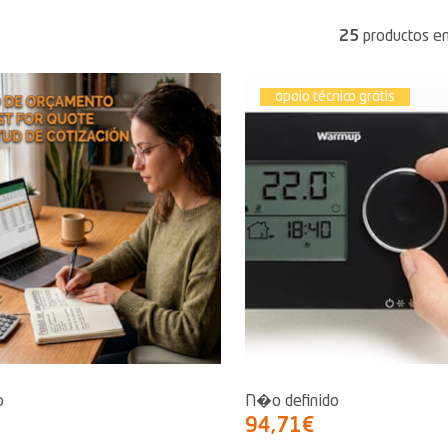
25
productos e
apoio técnico grátis
o
N�o definido
94,71€