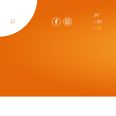
PT
EN
ES