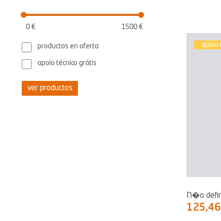
0 €
1500 €
apoio 
productos en oferta
apoio técnico grátis
ver productos
N�o defi
125,4