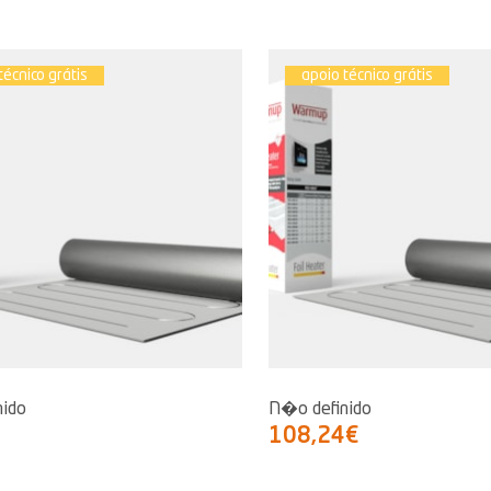
técnico grátis
apoio técnico grátis
nido
N�o definido
108,24€