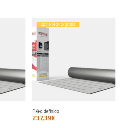
apoio técnico grátis
N�o definido
237,39€