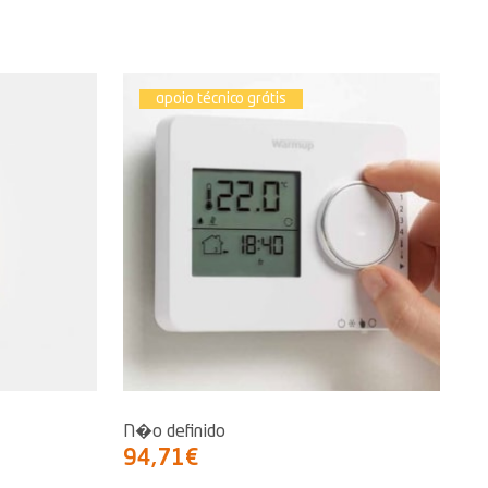
apoio técnico grátis
N�o definido
94,71€