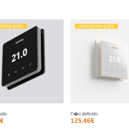
técnico grátis
apoio técnico grátis
nido
N�o definido
6€
125,46€