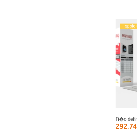
apoio 
N�o defi
292,7