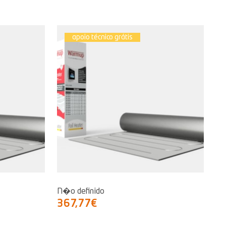
apoio técnico grátis
N�o definido
367,77€