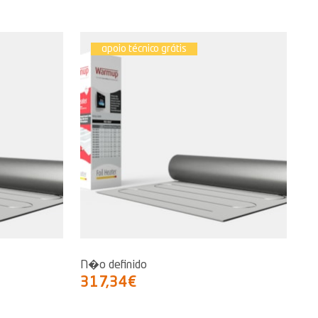
apoio técnico grátis
N�o definido
317,34€