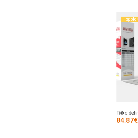
apoio 
N�o defi
84,87€