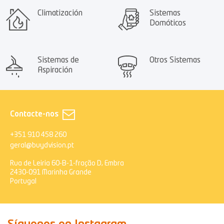
Climatización
Sistemas
Domóticos
Sistemas de
Otros Sistemas
Aspiración
Contacte-nos
+351 910 458 260
geral@buydvision.pt
Rua de Leiria 60-B-1-fração D, Embra
2430-091 Marinha Grande
Portugal