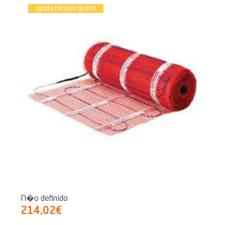
apoio técnico grátis
N�o definido
214,02€