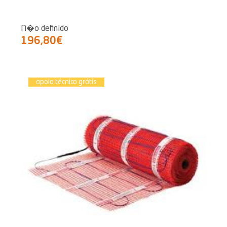
N�o definido
196,80€
apoio técnico grátis