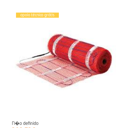
apoio técnico grátis
N�o definido