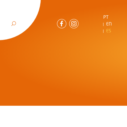
PT
EN
ES