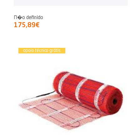
N�o definido
175,89€
apoio técnico grátis