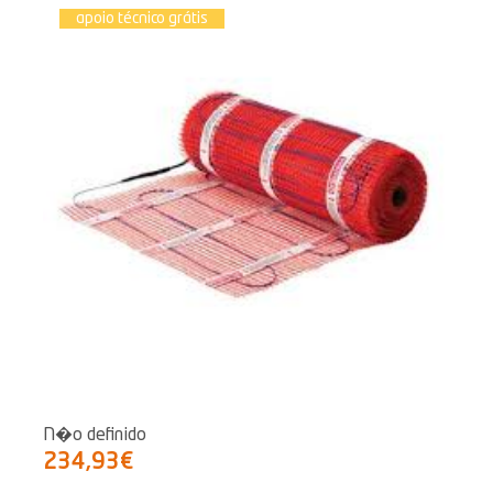
apoio técnico grátis
N�o definido
234,93€