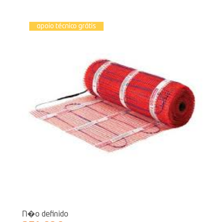
apoio técnico grátis
N�o definido