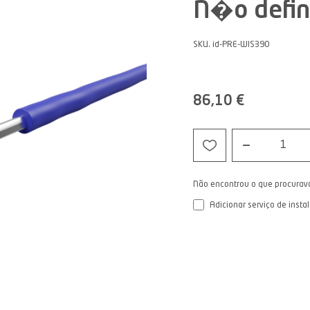
N�o defin
SKU. id-PRE-WIS390
86,10 €
1
Não encontrou o que procurav
Adicionar serviço de insta