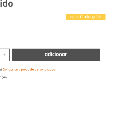
ido
apoio técnico grátis
adicionar
a?
Solicite uma proposta personalizada
lação