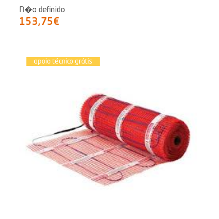
N�o definido
153,75€
apoio técnico grátis