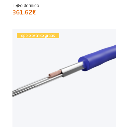
N�o definido
361,62€
apoio técnico grátis