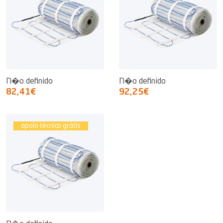
N�o definido
N�o definido
82,41€
92,25€
apoio técnico grátis