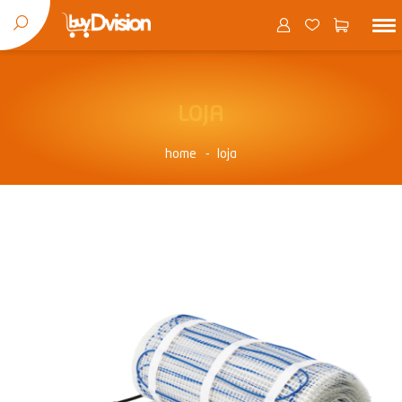
LOJA
home
loja