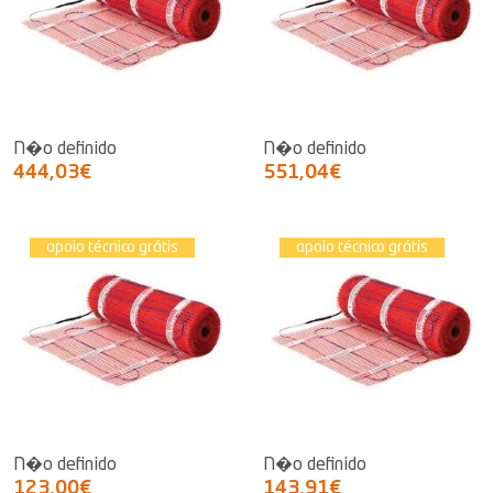
N�o definido
N�o definido
444,03€
551,04€
apoio técnico grátis
apoio técnico grátis
N�o definido
N�o definido
123,00€
143,91€