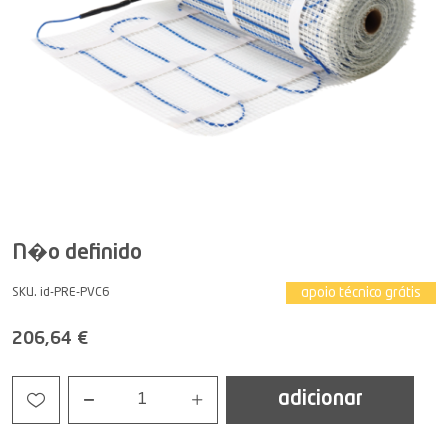
N�o definido
apoio técnico grátis
SKU. id-PRE-PVC6
206,64 €
adicionar
1