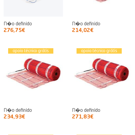
N�o definido
N�o definido
276,75€
214,02€
apoio técnico grátis
apoio técnico grátis
N�o definido
N�o definido
234,93€
271,83€