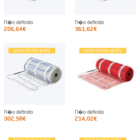
N�o definido
N�o definido
206,64€
361,62€
apoio técnico grátis
apoio técnico grátis
N�o definido
N�o definido
302,58€
214,02€