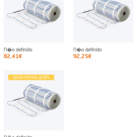
N�o definido
N�o definido
82,41€
92,25€
apoio técnico grátis