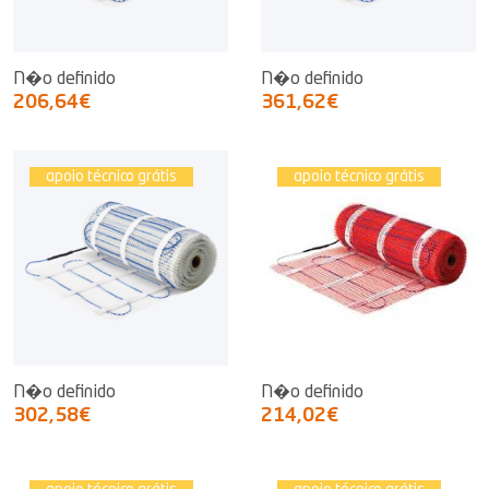
N�o definido
N�o definido
206,64€
361,62€
apoio técnico grátis
apoio técnico grátis
N�o definido
N�o definido
302,58€
214,02€