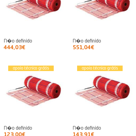
N�o definido
N�o definido
444,03€
551,04€
apoio técnico grátis
apoio técnico grátis
N�o definido
N�o definido
123,00€
143,91€