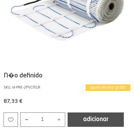
N�o definido
apoio técnico grátis
SKU. id-PRE-2PVCM1R
87,33 €
adicionar
1