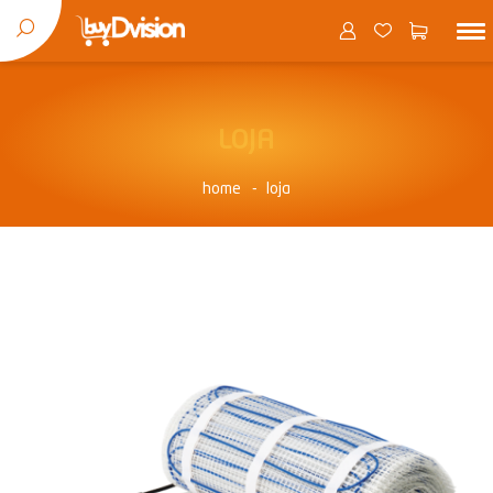
LOJA
home
loja