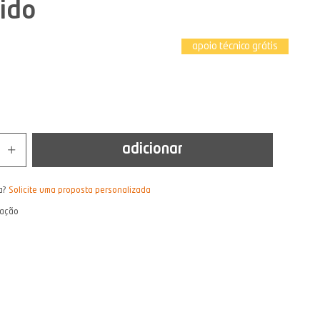
ido
apoio técnico grátis
adicionar
a?
Solicite uma proposta personalizada
lação