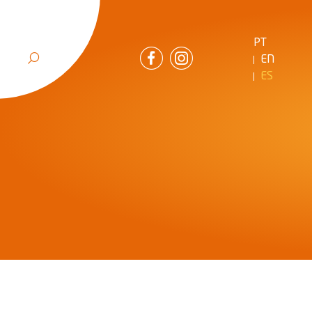
PT
EN
ES