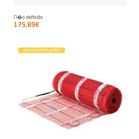
N�o definido
175,89€
apoio técnico grátis