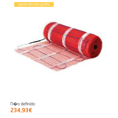
apoio técnico grátis
N�o definido
234,93€