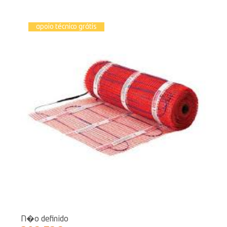
apoio técnico grátis
N�o definido