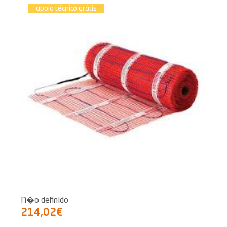
apoio técnico grátis
N�o definido
214,02€