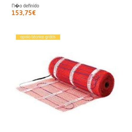
N�o definido
153,75€
apoio técnico grátis