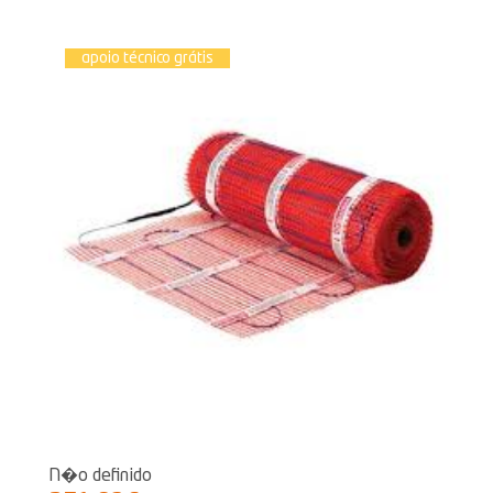
apoio técnico grátis
N�o definido