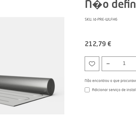
N�o defin
SKU. Id-PRE-WLFH6
212,79 €
1
Não encontrou o que procurav
Adicionar serviço de insta