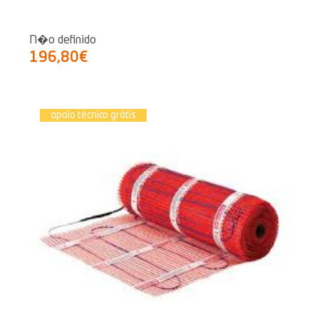
N�o definido
196,80€
apoio técnico grátis