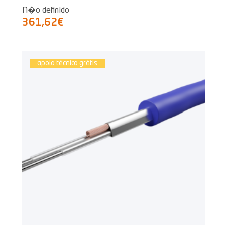
N�o definido
361,62€
apoio técnico grátis