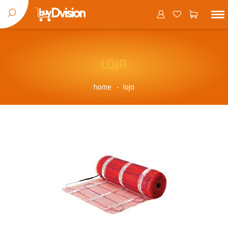
LOJA
home
loja