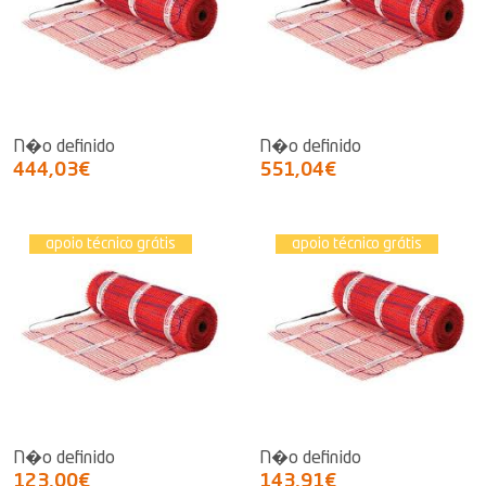
N�o definido
N�o definido
444,03€
551,04€
apoio técnico grátis
apoio técnico grátis
N�o definido
N�o definido
123,00€
143,91€