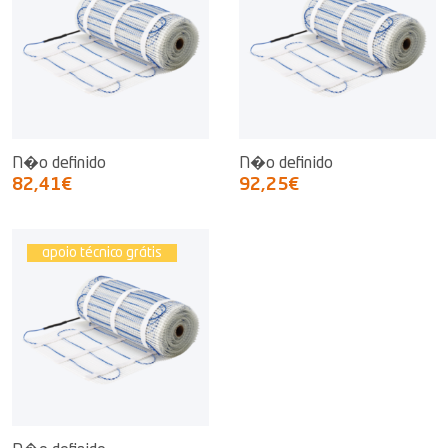
N�o definido
N�o definido
82,41€
92,25€
apoio técnico grátis