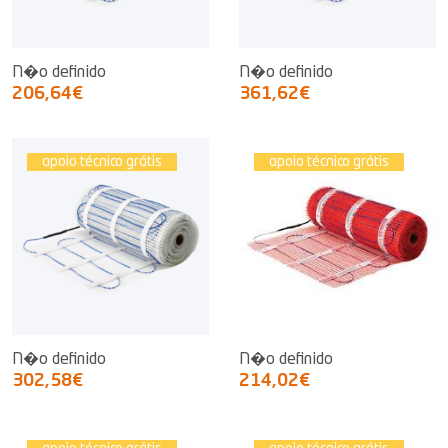
N�o definido
N�o definido
206,64€
361,62€
apoio técnico grátis
apoio técnico grátis
N�o definido
N�o definido
302,58€
214,02€