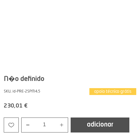
N�o definido
apoio técnico grátis
SKU. id-PRE-2SPM4.5
230,01 €
adicionar
1