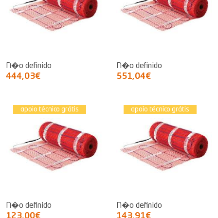
N�o definido
N�o definido
444,03€
551,04€
apoio técnico grátis
apoio técnico grátis
N�o definido
N�o definido
123,00€
143,91€