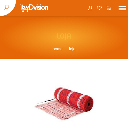
LOJA
home
loja