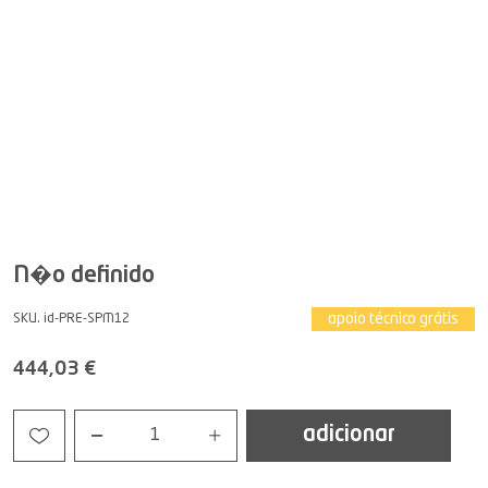
N�o definido
apoio técnico grátis
SKU. id-PRE-SPM12
444,03 €
adicionar
1