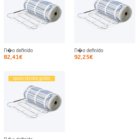
N�o definido
N�o definido
82,41€
92,25€
apoio técnico grátis