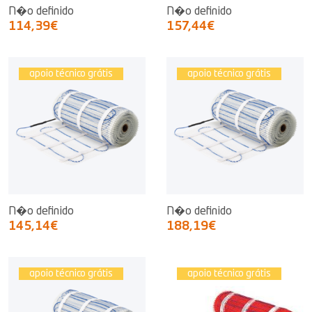
N�o definido
N�o definido
114,39€
157,44€
apoio técnico grátis
apoio técnico grátis
N�o definido
N�o definido
145,14€
188,19€
apoio técnico grátis
apoio técnico grátis