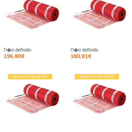
N�o definido
N�o definido
196,80€
180,81€
apoio técnico grátis
apoio técnico grátis