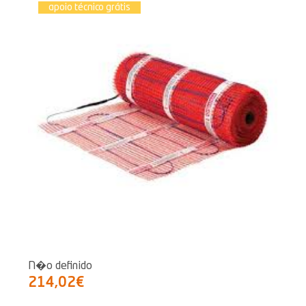
apoio técnico grátis
N�o definido
214,02€