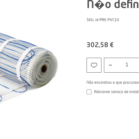
N�o defin
SKU. id-PRE-PVC10
302,58 €
1
Não encontrou o que procurav
Adicionar serviço de insta