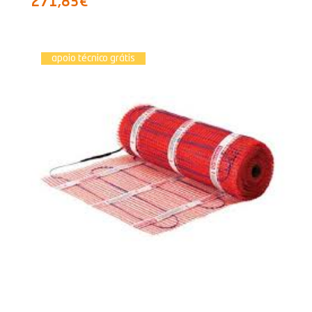
271,83€
apoio técnico grátis