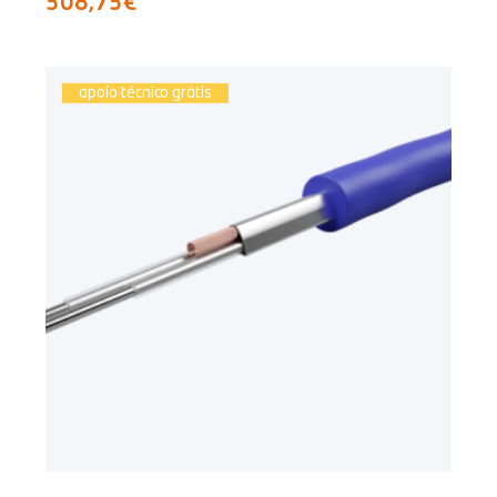
308,73€
apoio técnico grátis