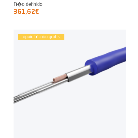
N�o definido
361,62€
apoio técnico grátis