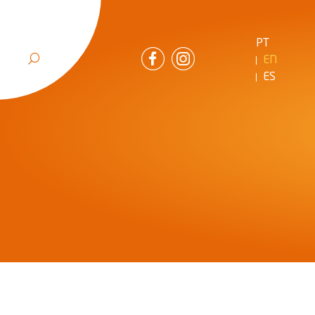
PT
EN
ES