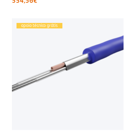
334,56€
apoio técnico grátis