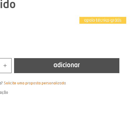
ido
apoio técnico grátis
adicionar
a?
Solicite uma proposta personalizada
lação