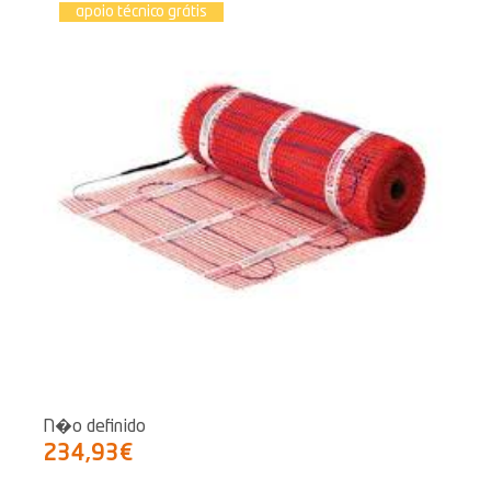
apoio técnico grátis
N�o definido
234,93€