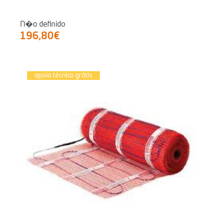
N�o definido
196,80€
apoio técnico grátis