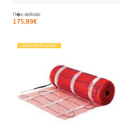
N�o definido
175,89€
apoio técnico grátis