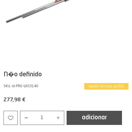
N�o definido
apoio técnico grátis
SKU. id-PRE-WIS3140
277,98 €
adicionar
1