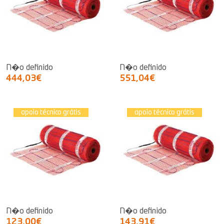
N�o definido
N�o definido
444,03€
551,04€
apoio técnico grátis
apoio técnico grátis
N�o definido
N�o definido
123,00€
143,91€