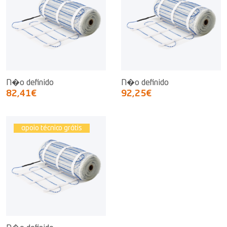
N�o definido
N�o definido
82,41€
92,25€
apoio técnico grátis