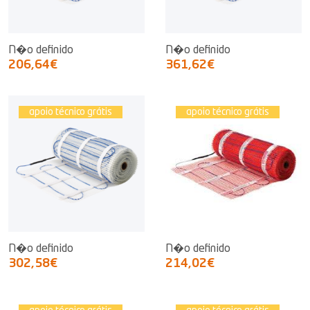
N�o definido
N�o definido
206,64€
361,62€
apoio técnico grátis
apoio técnico grátis
N�o definido
N�o definido
302,58€
214,02€