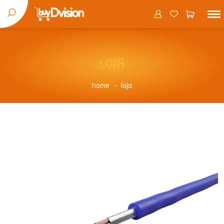
LOJA
home
loja