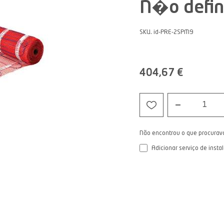
N�o defin
SKU. id-PRE-2SPM9
404,67 €
1
Não encontrou o que procurav
Adicionar serviço de insta