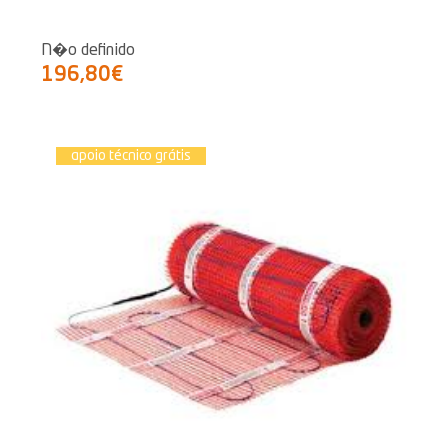
N�o definido
196,80€
apoio técnico grátis