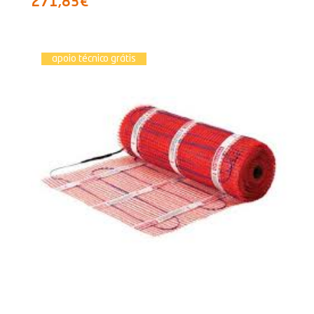
271,83€
apoio técnico grátis