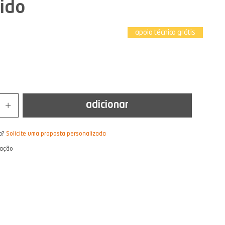
ido
apoio técnico grátis
adicionar
a?
Solicite uma proposta personalizada
lação