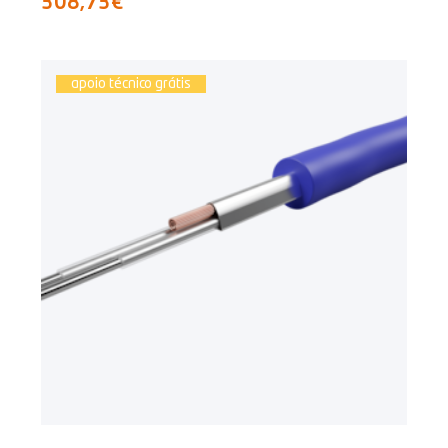
308,73€
apoio técnico grátis