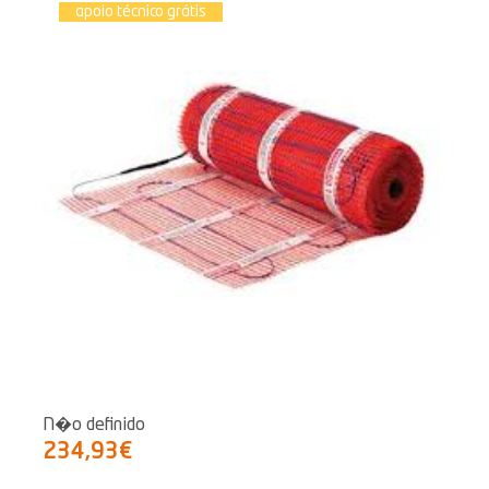
apoio técnico grátis
N�o definido
234,93€