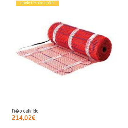
apoio técnico grátis
N�o definido
214,02€