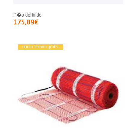
N�o definido
175,89€
apoio técnico grátis