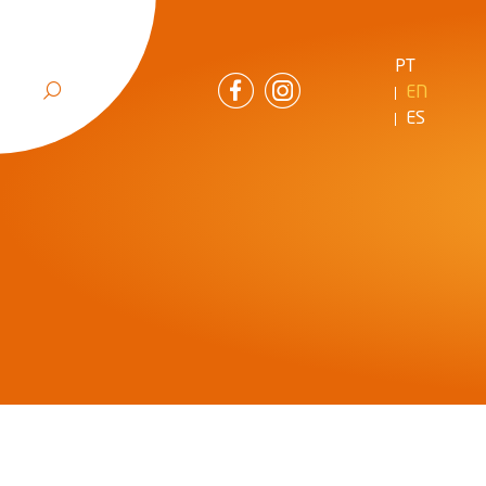
PT
EN
ES