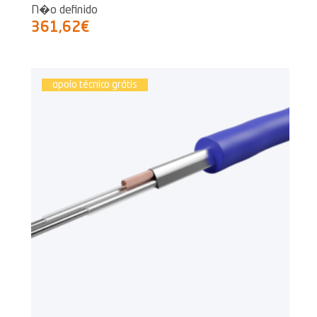
N�o definido
361,62€
apoio técnico grátis