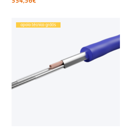
334,56€
apoio técnico grátis