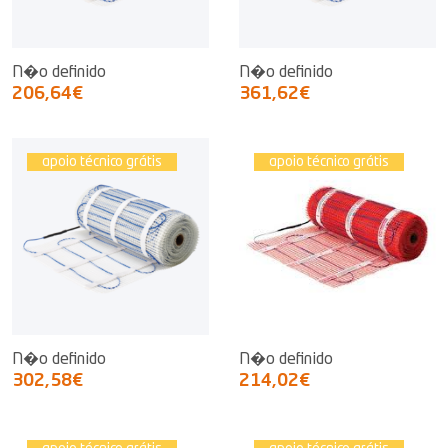
N�o definido
N�o definido
206,64€
361,62€
apoio técnico grátis
apoio técnico grátis
N�o definido
N�o definido
302,58€
214,02€