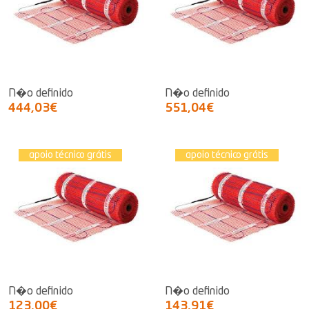
N�o definido
N�o definido
444,03€
551,04€
apoio técnico grátis
apoio técnico grátis
N�o definido
N�o definido
123,00€
143,91€