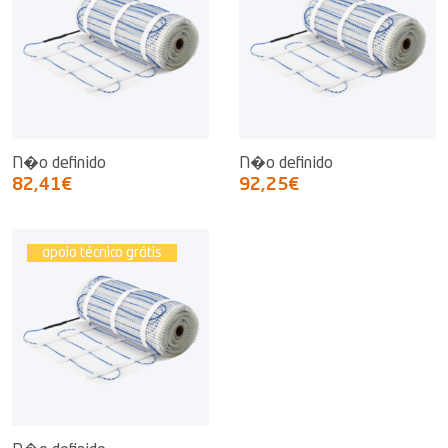
N�o definido
N�o definido
82,41€
92,25€
apoio técnico grátis