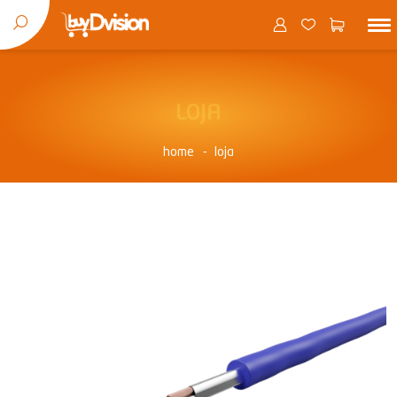
LOJA
home
loja