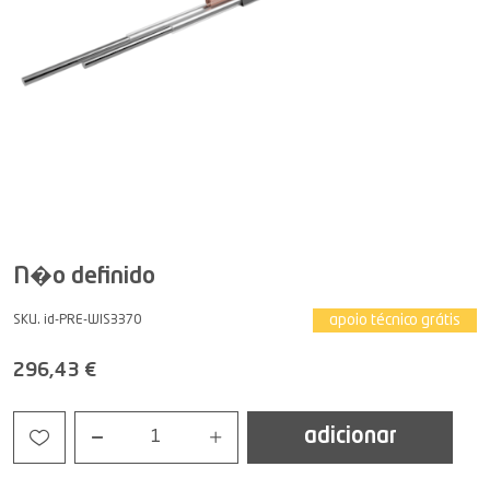
N�o definido
apoio técnico grátis
SKU. id-PRE-WIS3370
296,43 €
adicionar
1