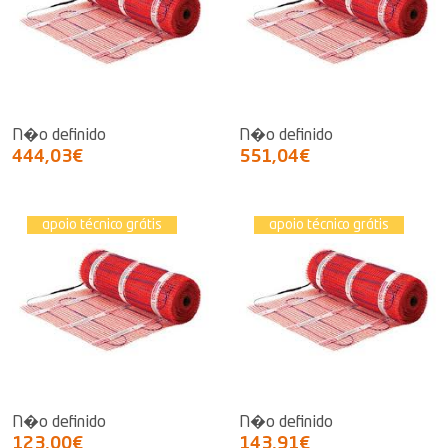
N�o definido
N�o definido
444,03€
551,04€
apoio técnico grátis
apoio técnico grátis
N�o definido
N�o definido
123,00€
143,91€