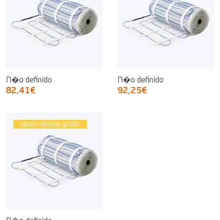
N�o definido
N�o definido
82,41€
92,25€
apoio técnico grátis