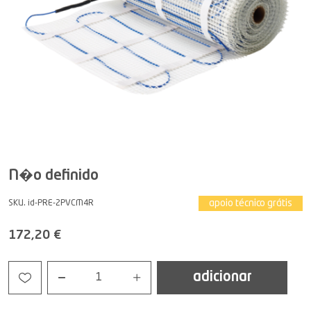
N�o definido
apoio técnico grátis
SKU. id-PRE-2PVCM4R
172,20 €
adicionar
1