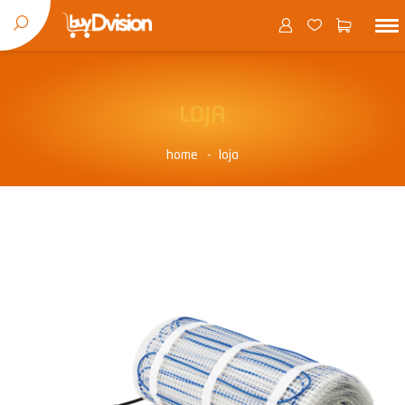
LOJA
home
loja