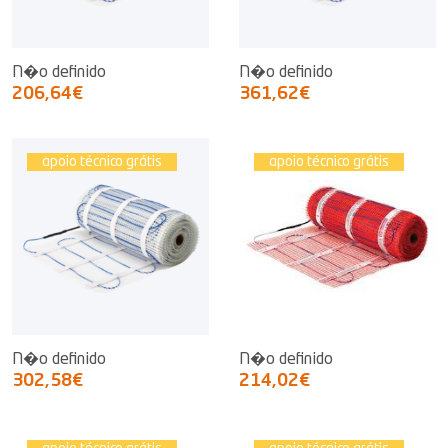
N�o definido
N�o definido
206,64€
361,62€
apoio técnico grátis
apoio técnico grátis
N�o definido
N�o definido
302,58€
214,02€