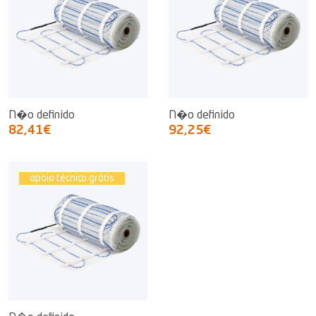
N�o definido
N�o definido
82,41€
92,25€
apoio técnico grátis