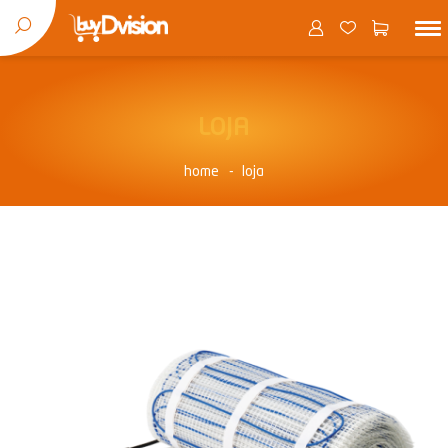
LOJA
home
loja