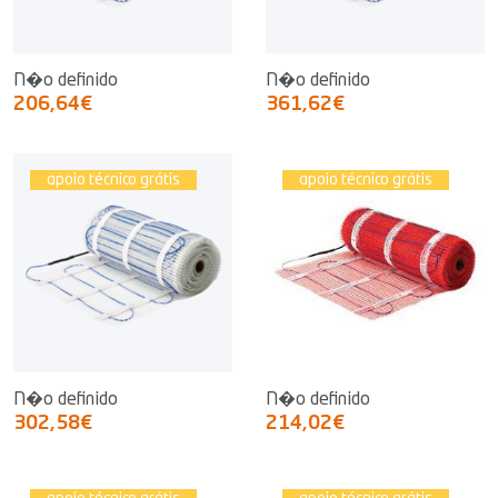
N�o definido
N�o definido
206,64€
361,62€
apoio técnico grátis
apoio técnico grátis
N�o definido
N�o definido
302,58€
214,02€