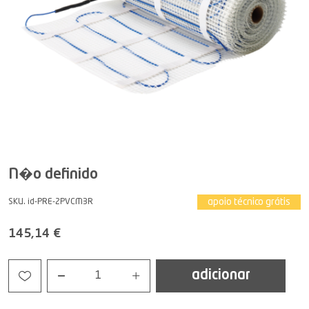
N�o definido
apoio técnico grátis
SKU. id-PRE-2PVCM3R
145,14 €
adicionar
1