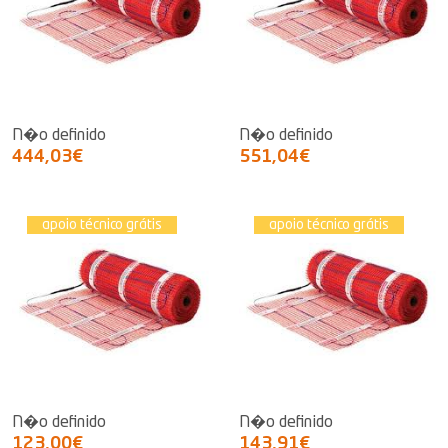
N�o definido
N�o definido
444,03€
551,04€
apoio técnico grátis
apoio técnico grátis
N�o definido
N�o definido
123,00€
143,91€