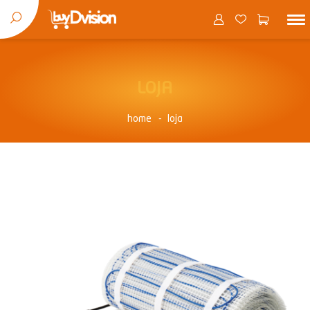
LOJA
home
loja