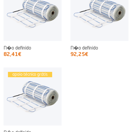
N�o definido
N�o definido
82,41€
92,25€
apoio técnico grátis