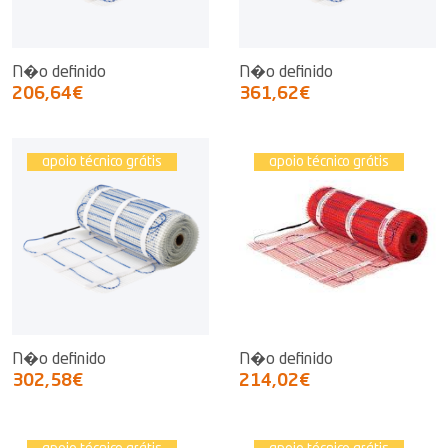
N�o definido
N�o definido
206,64€
361,62€
apoio técnico grátis
apoio técnico grátis
N�o definido
N�o definido
302,58€
214,02€