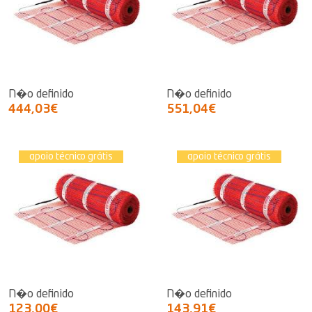
N�o definido
N�o definido
444,03€
551,04€
apoio técnico grátis
apoio técnico grátis
N�o definido
N�o definido
123,00€
143,91€