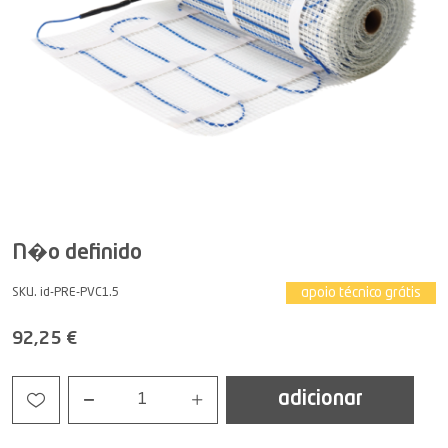
N�o definido
apoio técnico grátis
SKU. id-PRE-PVC1.5
92,25 €
adicionar
1