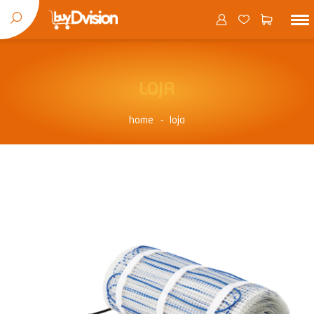
LOJA
home
loja