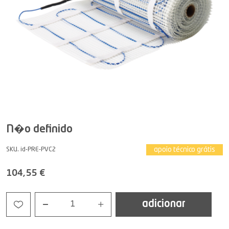
N�o definido
apoio técnico grátis
SKU. id-PRE-PVC2
104,55 €
adicionar
1