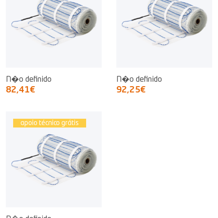
N�o definido
N�o definido
82,41€
92,25€
apoio técnico grátis