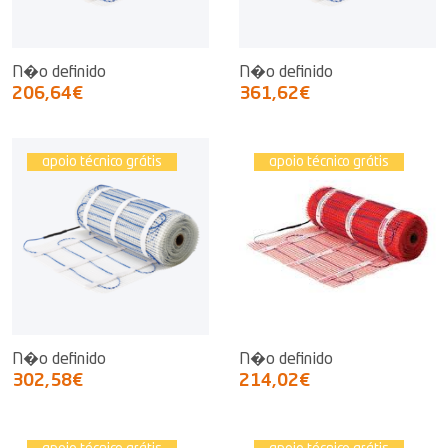
N�o definido
N�o definido
206,64€
361,62€
apoio técnico grátis
apoio técnico grátis
N�o definido
N�o definido
302,58€
214,02€