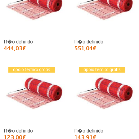
N�o definido
N�o definido
444,03€
551,04€
apoio técnico grátis
apoio técnico grátis
N�o definido
N�o definido
123,00€
143,91€