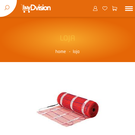
LOJA
home
loja