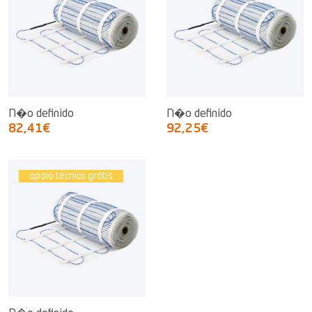
N�o definido
N�o definido
82,41€
92,25€
apoio técnico grátis