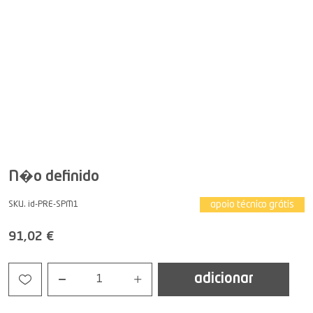
N�o definido
apoio técnico grátis
SKU. id-PRE-SPM1
91,02 €
adicionar
1