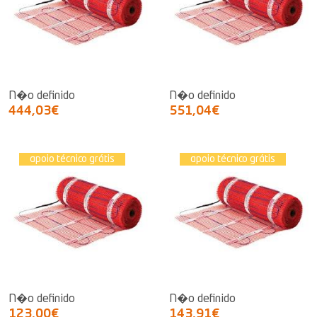
N�o definido
N�o definido
444,03€
551,04€
apoio técnico grátis
apoio técnico grátis
N�o definido
N�o definido
123,00€
143,91€