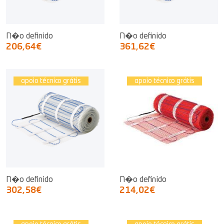
N�o definido
N�o definido
206,64€
361,62€
apoio técnico grátis
apoio técnico grátis
N�o definido
N�o definido
302,58€
214,02€