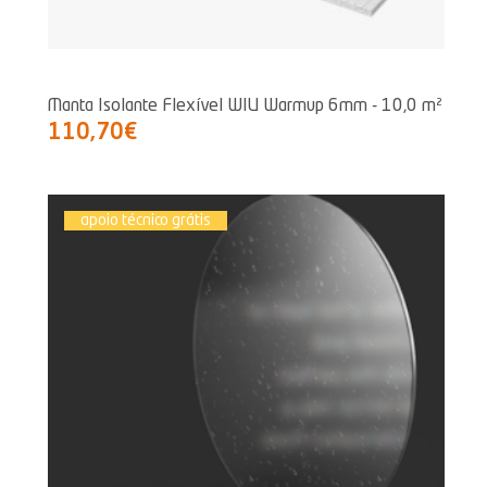
Manta Isolante Flexível WIU Warmup 6mm - 10,0 m²
110,70€
apoio técnico grátis