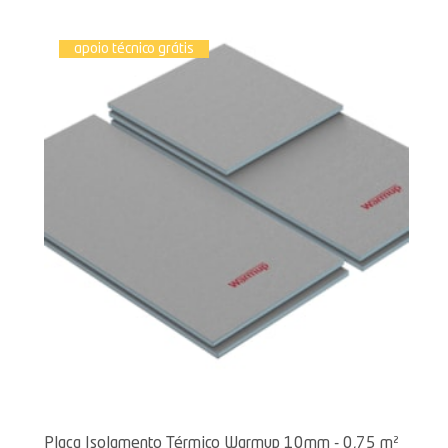
apoio técnico grátis
Placa Isolamento Térmico Warmup 10mm - 0,75 m²