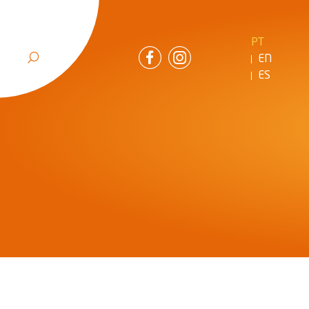
PT
EN
ES