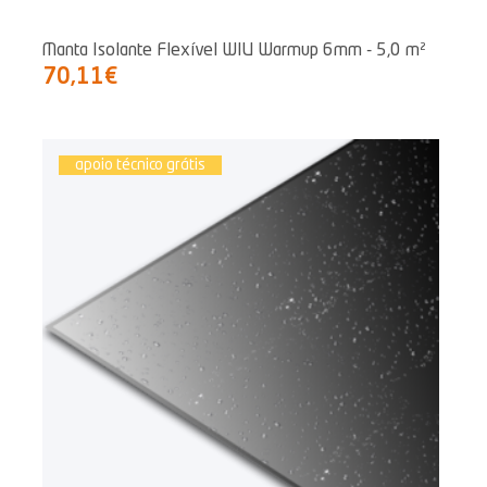
Manta Isolante Flexível WIU Warmup 6mm - 5,0 m²
70,11€
apoio técnico grátis