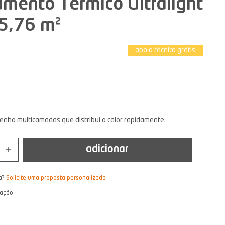
amento Térmico Ultralight
5,76 m²
apoio técnico grátis
nho multicamadas que distribui o calor rapidamente.
adicionar
a?
Solicite uma proposta personalizada
lação