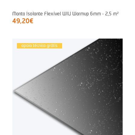
Manta Isolante Flexível WIU Warmup 6mm - 2,5 m²
49,20€
apoio técnico grátis