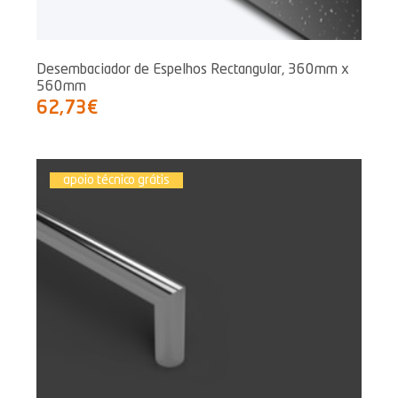
Desembaciador de Espelhos Rectangular, 360mm x
560mm
62,73€
apoio técnico grátis