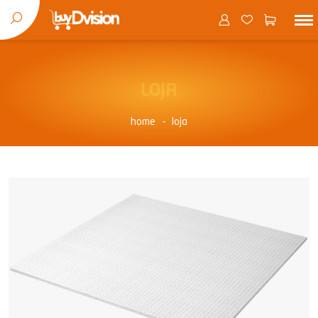
LOJA
home
loja