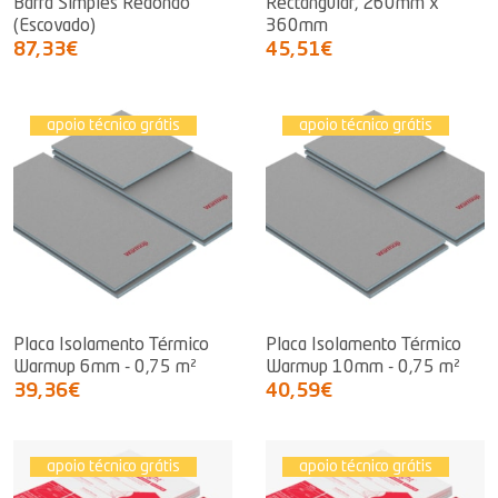
Barra Simples Redondo
Rectangular, 260mm x
(Escovado)
360mm
87,33€
45,51€
apoio técnico grátis
apoio técnico grátis
Placa Isolamento Térmico
Placa Isolamento Térmico
Warmup 6mm - 0,75 m²
Warmup 10mm - 0,75 m²
39,36€
40,59€
apoio técnico grátis
apoio técnico grátis