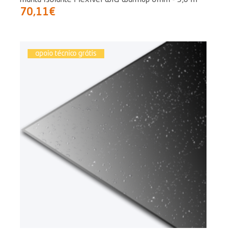
70,11€
apoio técnico grátis