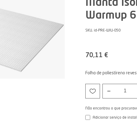
Manta Isol
Warmup 6
SKU. id-PRE-WIU-050
70,11 €
Folha de poliestireno reve
1
Não encontrou o que procurav
Adicionar serviço de insta