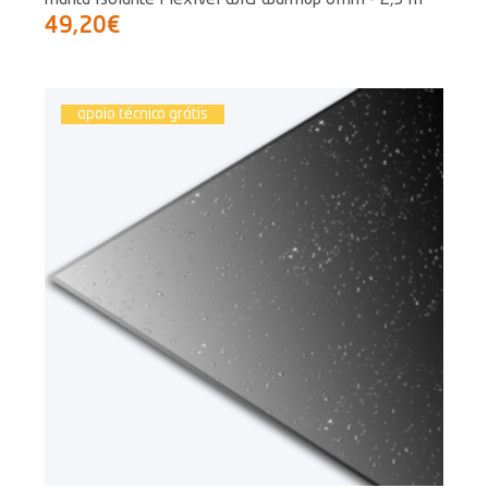
49,20€
apoio técnico grátis