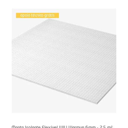
apoio técnico grátis
Manta Isolante Flexível WIU Warmup 6mm - 2,5 m²