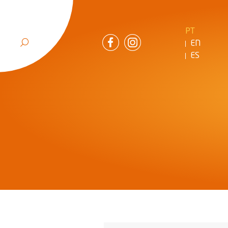
PT
EN
ES