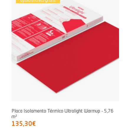
apoio técnico grátis
Placa Isolamento Térmico Ultralight Warmup - 5,76
m²
135,30€