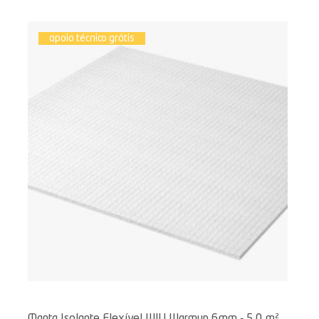
apoio técnico grátis
Manta Isolante Flexível WIU Warmup 6mm - 5,0 m²