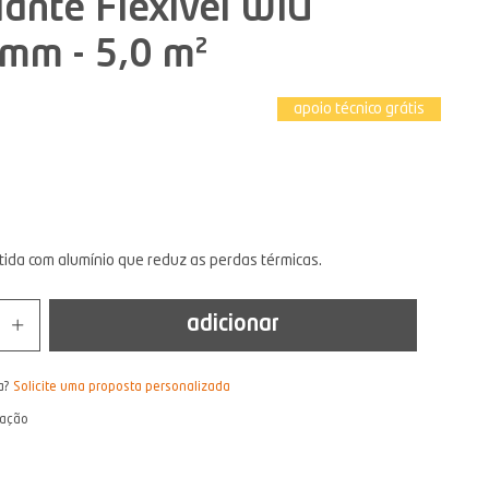
ante Flexível WIU
mm - 5,0 m²
apoio técnico grátis
stida com alumínio que reduz as perdas térmicas.
adicionar
a?
Solicite uma proposta personalizada
lação