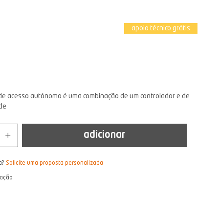
apoio técnico grátis
o de acesso autónomo é uma combinação de um controlador e de
de
adicionar
a?
Solicite uma proposta personalizada
lação