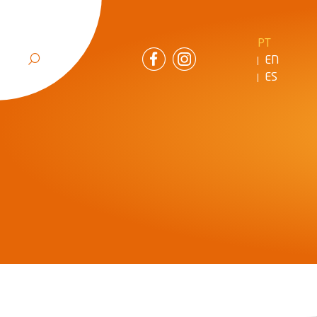
PT
EN
ES