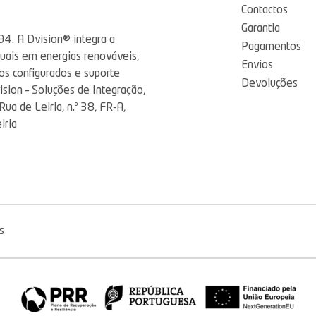
Contactos
Garantia
94. A Dvision® integra a
Pagamentos
tuais em energias renováveis,
Envios
os configurados e suporte
Devoluções
ision – Soluções de Integração,
a de Leiria, n.º 38, FR-A,
iria
s