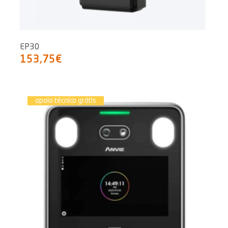
EP30
153,75€
apoio técnico grátis