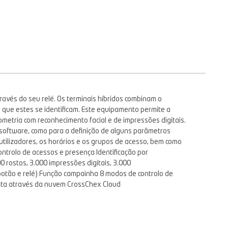
través do seu relé. Os terminais híbridos combinam o
que estes se identificam. Este equipamento permite a
metria com reconhecimento facial e de impressões digitais.
m software, como para a definição de alguns parâmetros
 utilizadores, os horários e os grupos de acesso, bem como
controlo de acessos e presença Identificação por
0 rostos, 3.000 impressões digitais, 3.000
botão e relé) Função campainha 8 modos de controlo de
tuita através da nuvem CrossChex Cloud