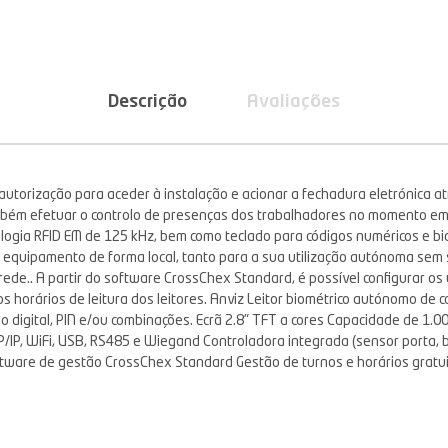
Descrição
Avaliações
ão autorização para aceder à instalação e acionar a fechadura eletrónica a
mbém efetuar o controlo de presenças dos trabalhadores no momento em 
logia RFID EM de 125 kHz, bem como teclado para códigos numéricos e bio
o do equipamento de forma local, tanto para a sua utilização autónoma se
rede.. A partir do software CrossChex Standard, é possível configurar os
os horários de leitura dos leitores. Anviz Leitor biométrico autónomo de 
 digital, PIN e/ou combinações. Ecrã 2.8" TFT a cores Capacidade de 1.00
/IP, WiFi, USB, RS485 e Wiegand Controladora integrada (sensor porta, 
 software de gestão CrossChex Standard Gestão de turnos e horários gra