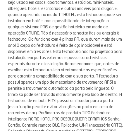
seja usada em casas, apartamentos, estúdios, mini-hotéis,
albergues, hotéis, escritórios e outros imóveis para alugar. E,
quando operando no modo TTHOTEL, esta fechadura pode ser
instalada em hotéis com a possibilidade de integração a
qualquer sistema PMS de gestão hoteleira em modo de
operação ONLINE. Não é necessário conectar fios ou energia à
fechadura. Ela funciona com 4 pilhas AA, que duram mais de um
ano! O corpo da fechadura é feito de aço inoxidável e está
disponível em três cores. Esta fechadura não foi projetada para
instalação em portas externas e possui características
especiais durante a instalação. Recomendamos que, antes de
escolher esta fechadura, leia atentamente as especificações
para garantir a compatibilidade com a sua porta. A fechadura
possui apenas um tipo de mecanismo de travamento ANSI e
permite o travamento automático da porta pela lingueta. O
trinco só pode ser travado manualmente pelo lado de dentro. A
fechadura de embutir ANSI possui um fixador para a porta
(essa função permite evitar vibrações na porta em caso de
correntes de ar). Parâmetros do produto TIPO Fechadura
inteligente NOME HOTEL PRO DESBLOQUEAR CAMINHOS Senha,
Cartão, Controle remoto BLE, Aplicativo Wi-Fi (necessário GATE),