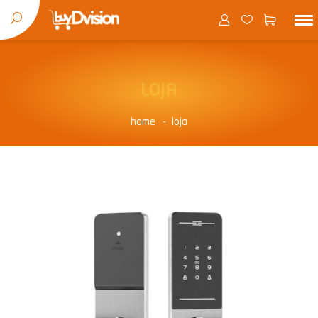
LOJA
home
loja