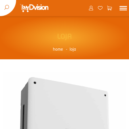
LOJA
home
loja