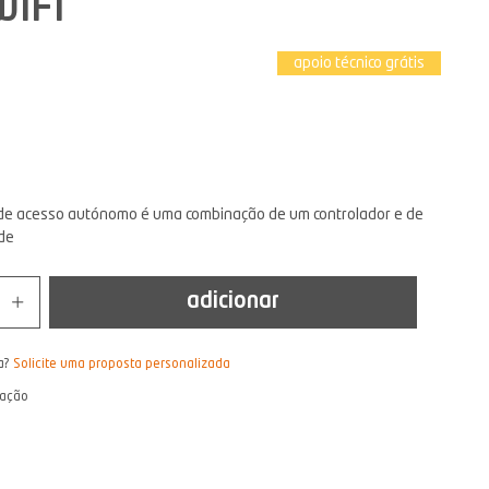
WIFI
apoio técnico grátis
o de acesso autónomo é uma combinação de um controlador e de
de
adicionar
a?
Solicite uma proposta personalizada
lação