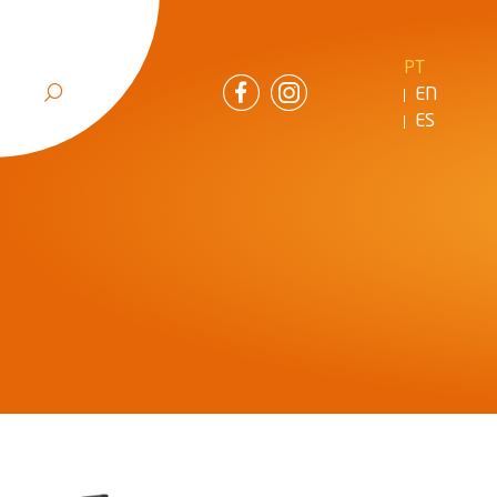
PT
EN
ES