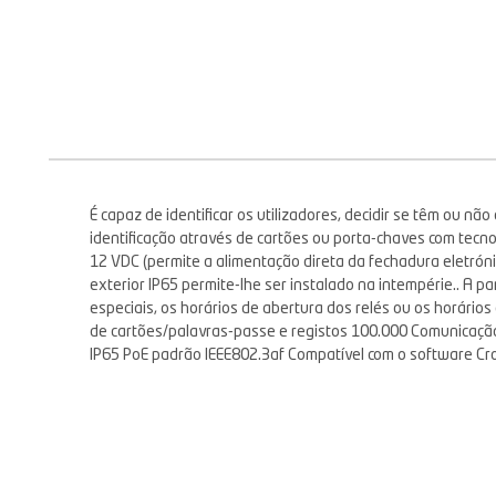
É capaz de identificar os utilizadores, decidir se têm ou n
identificação através de cartões ou porta-chaves com tecn
12 VDC (permite a alimentação direta da fechadura eletrón
exterior IP65 permite-lhe ser instalado na intempérie.. A p
especiais, os horários de abertura dos relés ou os horário
de cartões/palavras-passe e registos 100.000 Comunicação 
IP65 PoE padrão IEEE802.3af Compatível com o software Cros