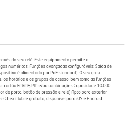
através do seu relé. Este equipamento permite a
igos numéricos. Funções avançadas configuráveis: Saída de
spositivo é alimentado por PoE standard). O seu grau
res, os horários e os grupos de acesso, bem como as funções
o por cartão EM/MF, PIN e/ou combinações Capacidade 10.000
r de porta, botão de pressão e relé) Apto para exterior
ssChex Mobile gratuita, disponível para iOS e Android