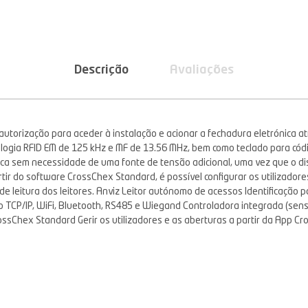
Descrição
Avaliações
ão autorização para aceder à instalação e acionar a fechadura eletrónica 
ologia RFID EM de 125 kHz e MF de 13.56 MHz, bem como teclado para cód
ica sem necessidade de uma fonte de tensão adicional, uma vez que o di
artir do software CrossChex Standard, é possível configurar os utilizado
s de leitura dos leitores. Anviz Leitor autónomo de acessos Identificaçã
TCP/IP, WiFi, Bluetooth, RS485 e Wiegand Controladora integrada (senso
sChex Standard Gerir os utilizadores e as aberturas a partir da App Cro