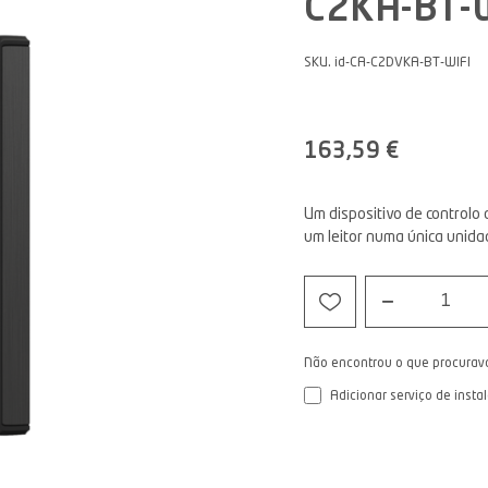
C2KA-BT-
SKU. id-CA-C2DVKA-BT-WIFI
163,59 €
Um dispositivo de control
um leitor numa única unida
1
Não encontrou o que procurav
Adicionar serviço de insta